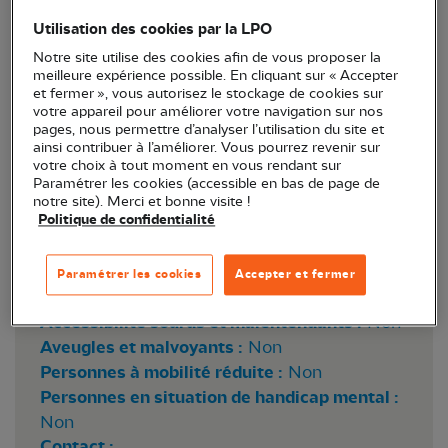
Utilisation des cookies par la LPO
Notre site utilise des cookies afin de vous proposer la
meilleure expérience possible. En cliquant sur « Accepter
et fermer », vous autorisez le stockage de cookies sur
votre appareil pour améliorer votre navigation sur nos
pages, nous permettre d’analyser l’utilisation du site et
ainsi contribuer à l’améliorer. Vous pourrez revenir sur
votre choix à tout moment en vous rendant sur
Crédit photo : Romain RIOLS
Paramétrer les cookies (accessible en bas de page de
notre site). Merci et bonne visite !
Politique de confidentialité
Réservation :
Oui
Prix :
Gratuit
Paramétrer les cookies
Accepter et fermer
Accessibilité Handicapés :
Accessibilité sourds et malentendants :
Non
Aveugles et malvoyants :
Non
Personnes à mobilité réduite :
Non
Personnes en situation de handicap mental :
Non
Contact :