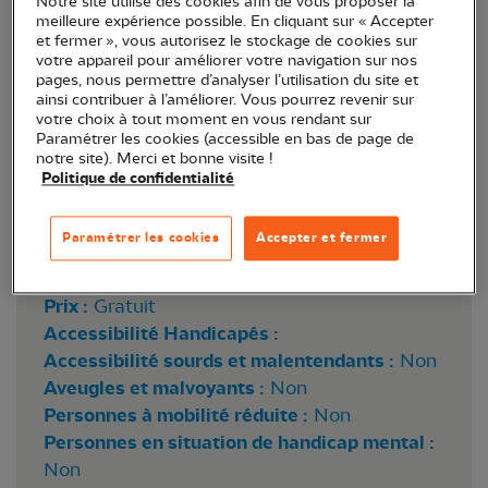
Notre site utilise des cookies afin de vous proposer la
meilleure expérience possible. En cliquant sur « Accepter
et fermer », vous autorisez le stockage de cookies sur
votre appareil pour améliorer votre navigation sur nos
pages, nous permettre d’analyser l’utilisation du site et
ainsi contribuer à l’améliorer. Vous pourrez revenir sur
votre choix à tout moment en vous rendant sur
Paramétrer les cookies (accessible en bas de page de
notre site). Merci et bonne visite !
Politique de confidentialité
Lieu :
En visio
Paramétrer les cookies
Accepter et fermer
Horaire :
18h00
Réservation :
Non
Prix :
Gratuit
Accessibilité Handicapés :
Accessibilité sourds et malentendants :
Non
Aveugles et malvoyants :
Non
Personnes à mobilité réduite :
Non
Personnes en situation de handicap mental :
Non