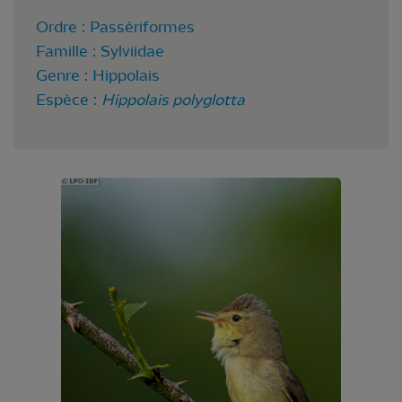
Ordre : Passériformes
Famille : Sylviidae
Genre : Hippolais
Espèce :
Hippolais polyglotta