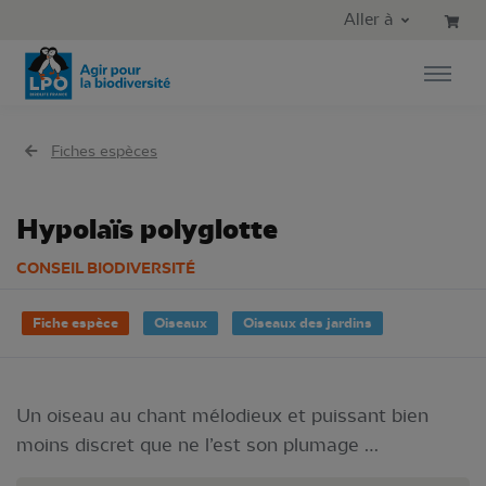
Aller au contenu principal
Aller au menu principal
Aller à
Aller à la recherche
Fiches espèces
Hypolaïs polyglotte
CONSEIL BIODIVERSITÉ
Fiche espèce
Oiseaux
Oiseaux des jardins
Un oiseau au chant mélodieux et puissant bien
moins discret que ne l’est son plumage …