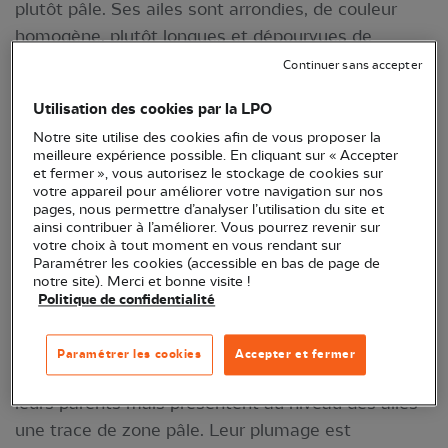
plutôt pâle. Ses ailes sont arrondies, de couleur
homogène, plutôt longues et dépourvues de
panneaux alaires
. Les
rémiges
sont légèrement
Continuer sans accepter
ornées de beige. Le bec est pâle (rose-orangé,
Utilisation des cookies par la LPO
mandibule inférieure jaune-orangée), assez large et
Notre site utilise des cookies afin de vous proposer la
pointu et ses pattes brun terne. Entre son bec et
meilleure expérience possible. En cliquant sur « Accepter
chaque œil, on peut observer une bande fine ou
et fermer », vous autorisez le stockage de cookies sur
votre appareil pour améliorer votre navigation sur nos
sourcil jaune pâle. Le dos de l’oiseau est vert
pages, nous permettre d’analyser l’utilisation du site et
grisâtre voire parfois brunâtre tandis que sa gorge
ainsi contribuer à l’améliorer. Vous pourrez revenir sur
votre choix à tout moment en vous rendant sur
et sa poitrine sont jaunes (parfois plus clairs,
Paramétrer les cookies (accessible en bas de page de
jusqu’à presque blancs). Son plumage lui permet
notre site). Merci et bonne visite !
Politique de confidentialité
donc de se dissimuler dans la végétation
(camouflage).
Paramétrer les cookies
Accepter et fermer
Pour ce qui est des juvéniles, ils ressemblent à
leurs parents mais présentent au niveau des ailes
une trace de zone pâle. Leur plumage est