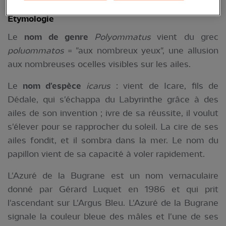
Étymologie
Le
nom de genre
Polyommatus
vient du grec
poluommatos
= "aux nombreux yeux", une allusion
aux nombreuses ocelles visibles sur les ailes.
Le
nom d'espèce
icarus
: vient de Icare, fils de
Dédale, qui s'échappa du Labyrinthe grâce à des
ailes de son invention ; ivre de sa réussite, il voulut
s'élever pour se rapprocher du soleil. La cire de ses
ailes fondit, et il sombra dans la mer. Le nom du
papillon vient de sa capacité à voler rapidement.
L'Azuré de la Bugrane est un nom vernaculaire
donné par Gérard Luquet en 1986 et qui prit
l'ascendant sur L'Argus Bleu. L'Azuré de la Bugrane
signale la couleur bleue des mâles et l'une de ses