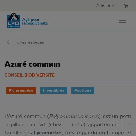
Aller au contenu principal
Aller au menu principal
Aller à
Aller à la recherche
Fiches espèces
Azuré commun
CONSEIL BIODIVERSITÉ
Fiche espèce
Invertébrés
Papillons
L'Azuré commun (
Polyommatus icarus
) est un petit
papillon bleu vif (chez le mâle) appartenant à la
famille des
Lycaenidae
, très répandu en Europe et