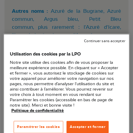
Autres noms :
Azuré de la Bugrane, Azuré
commun, Argus bleu, Petit Bleu
commun, plus rarement : l'Azuré d'Icare,
l'Icare, le Lycène Icare ou l'Argus Icare.
Continuer sans accepter
Nom anglais
: Common Blue
Utilisation des cookies par la LPO
Nom allemand
: Hauhechelbläuling
Notre site utilise des cookies afin de vous proposer la
meilleure expérience possible. En cliquant sur « Accepter
Nom scientifique
:
Polyommatus
et fermer », vous autorisez le stockage de cookies sur
votre appareil pour améliorer votre navigation sur nos
icarus
(Rottemburg, 1775)
pages, nous permettre d’analyser l’utilisation du site et
ainsi contribuer à l’améliorer. Vous pourrez revenir sur
Ordre
: Lepidoptera
votre choix à tout moment en vous rendant sur
Paramétrer les cookies (accessible en bas de page de
notre site). Merci et bonne visite !
Famille
: Lycaenidae
Politique de confidentialité
Sous-famille
: Polyommatinae
Paramétrer les cookies
Accepter et fermer