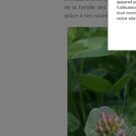
appareil 
de la famille des
Orobanchace
l’utilisat
tout mome
grâce à ses racines suçoirs.
notre site