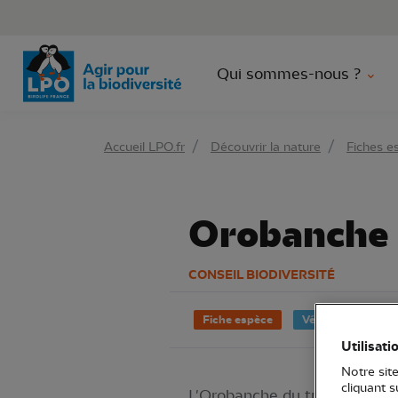
Aller 
Qui sommes-nous ?
Accueil LPO.fr
Découvrir la nature
Fiches e
Orobanche 
CONSEIL BIODIVERSITÉ
Fiche espèce
Végétaux
Fl
Utilisati
Notre site
cliquant 
L'Orobanche du trèfle (
Oroba