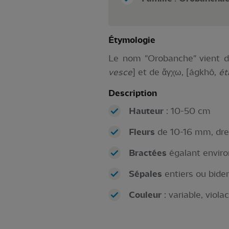
Étymologie
Le nom "Orobanche" vient d
vesce
] et de ἄγχω, [ágkhô,
ét
Description
Hauteur
: 10-50 cm
Fleurs
de 10-16 mm, dres
Bractées
égalant environ
Sépales
entiers ou biden
Couleur
: variable, viol