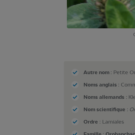
Autre nom
: Petite 
Noms anglais
: Comm
Noms allemands
: Kl
Nom scientifique
:
Or
Ordre
: Lamiales
Famille
:
Orobancha