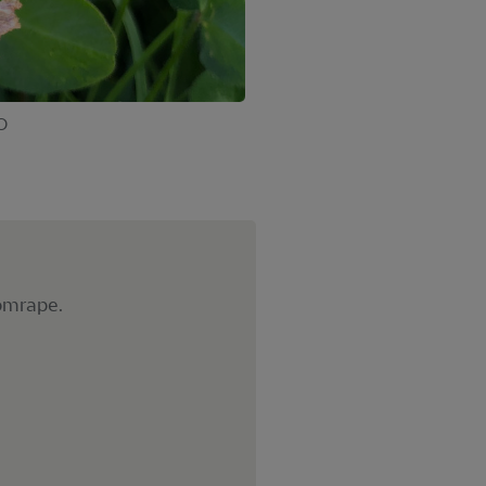
O
omrape.