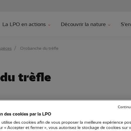
au contenu principal
Aller au menu principal
Aller à la r
La LPO en actions
Découvrir la nature
S'en
spèces
Orobanche du trèfle
du trèfle
eurs
Continu
on des cookies par la LPO
 utilise des cookies afin de vous proposer la meilleure expérience pos
sur « Accepter et fermer », vous autorisez le stockage de cookies sur 
nche minor
) est une plante herbacée commune, parasit