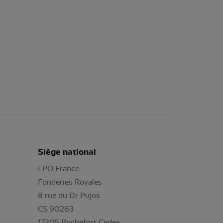
Siège national
LPO France
Fonderies Royales
8 rue du Dr Pujos
CS 90263
17305 Rochefort Cedex