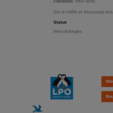
Floraison
: Mai-août.
Sur le trèfle et beaucoup d'a
Statut
Non protégée.
Mo
Bou