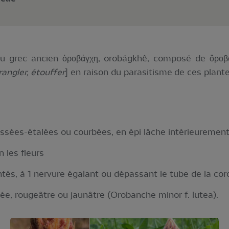
u grec ancien ὀροβάγχη, orobágkhê, composé de ὄροβ
rangler, étouffer
] en raison du parasitisme de ces plant
sées-étalées ou courbées, en épi lâche intérieuremen
 les fleurs
tés, à 1 nervure égalant ou dépassant le tube de la coro
acée, rougeâtre ou jaunâtre (Orobanche minor f. lutea).