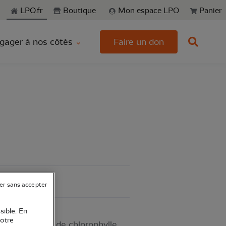
echerche
LPO.fr
Boutique
Mon espace LPO
Panier
gager à nos côtés
Faire un don
er sans accepter
sible. En
votre
e, dépourvue de chlorophylle,