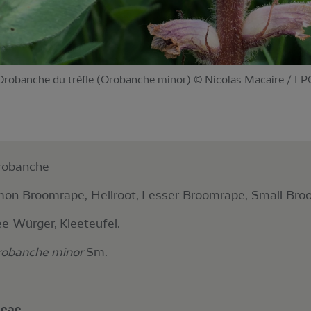
Orobanche du trèfle (Orobanche minor) © Nicolas Macaire / LP
Orobanche
on Broomrape, Hellroot, Lesser Broomrape, Small Bro
ee-Würger, Kleeteufel.
obanche minor
Sm.
ceae