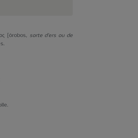
ος [órobos,
sorte d'ers ou de
es.
t
lle.