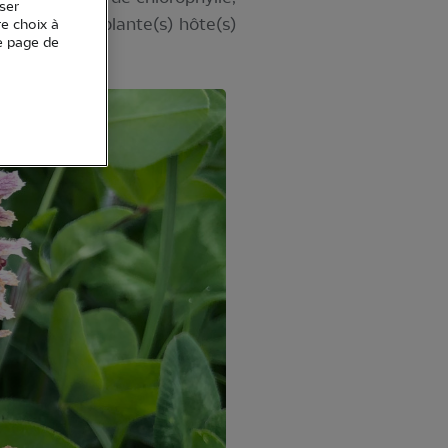
ser
s) la (les) plante(s) hôte(s)
re choix à
e page de