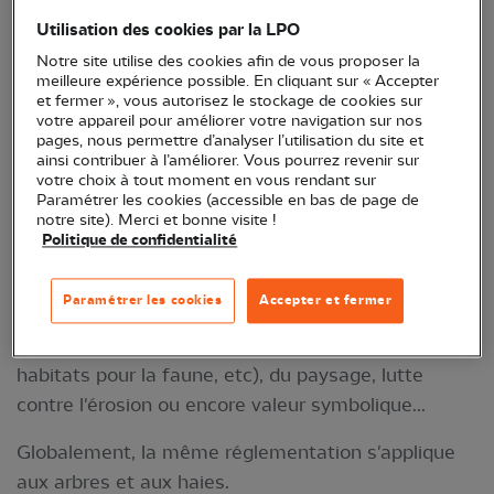
Utilisation des cookies par la LPO
Notre site utilise des cookies afin de vous proposer la
meilleure expérience possible. En cliquant sur « Accepter
et fermer », vous autorisez le stockage de cookies sur
votre appareil pour améliorer votre navigation sur nos
pages, nous permettre d’analyser l’utilisation du site et
ainsi contribuer à l’améliorer. Vous pourrez revenir sur
votre choix à tout moment en vous rendant sur
Paramétrer les cookies (accessible en bas de page de
notre site). Merci et bonne visite !
© Picography de Pixabay
Politique de confidentialité
Les services rendus par les arbres et les haies sont
Paramétrer les cookies
Accepter et fermer
inestimables : contribution à la préservation du
climat, de la biodiversité (corridors écologiques,
habitats pour la faune, etc), du paysage, lutte
contre l'érosion ou encore valeur symbolique...
Globalement, la même réglementation s'applique
aux arbres et aux haies.