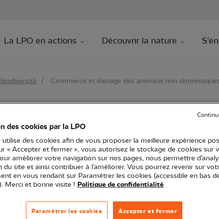
au contenu principal
Aller au menu principal
Aller à la r
La LPO en actions
Découvrir la nature
S'en
biodiversité
Commerce et élevage des animaux non domestique
Continu
t élevage des animau
on des cookies par la LPO
 utilise des cookies afin de vous proposer la meilleure expérience pos
es
sur « Accepter et fermer », vous autorisez le stockage de cookies sur 
pour améliorer votre navigation sur nos pages, nous permettre d’analy
ion du site et ainsi contribuer à l’améliorer. Vous pourrez revenir sur vot
nt en vous rendant sur Paramétrer les cookies (accessible en bas d
). Merci et bonne visite !
Politique de confidentialité
mmifères terrestres
Paramétrer les cookies
Accepter et fermer