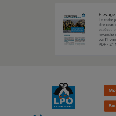
Elevage
Le cadre j
dire ceux 
espèces pr
revanche 
par l’Homm
PDF - 2,1
Mo
Bou