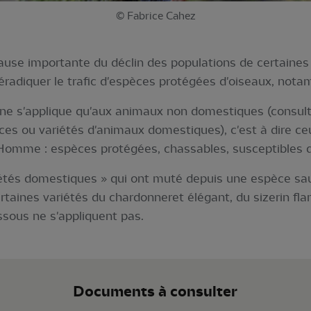
© Fabrice Cahez
cause importante du déclin des populations de certaine
́radiquer le trafic d'espèces protégées d'oiseaux, not
i ne s'applique qu'aux animaux non domestiques (consulter
races ou variétés d'animaux domestiques), c'est à dire c
'Homme : espèces protégées, chassables, susceptibles d
iétés domestiques » qui ont muté depuis une espèce sa
ines variétés du chardonneret élégant, du sizerin fla
dessous ne s'appliquent pas.
Documents à consulter