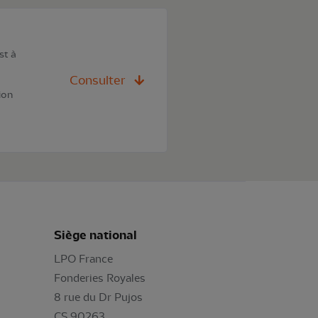
st à
Consulter
ion
Siège national
LPO France
Fonderies Royales
8 rue du Dr Pujos
CS 90263