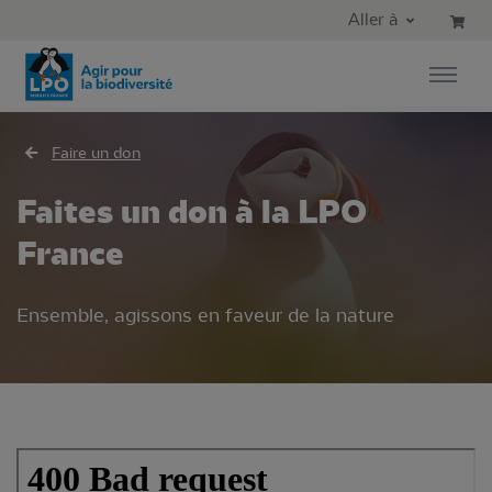
Aller au contenu principal
Aller au menu principal
Aller à
Aller à la recherche
Faire un don
Faites un don à la LPO
France
Ensemble, agissons en faveur de la nature