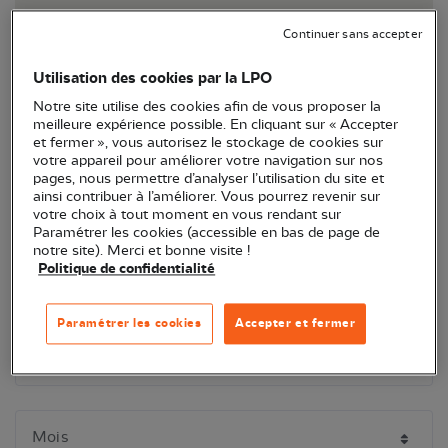
Continuer sans accepter
Attention certains sous-éléments ne s'affichent qu'après avoir re-
Utilisation des cookies par la LPO
cliqué sur la catégorie que vous venez de sélectionner. N'hésitez pas
Notre site utilise des cookies afin de vous proposer la
à filtrer encore !
meilleure expérience possible. En cliquant sur « Accepter
et fermer », vous autorisez le stockage de cookies sur
votre appareil pour améliorer votre navigation sur nos
pages, nous permettre d’analyser l’utilisation du site et
ainsi contribuer à l’améliorer. Vous pourrez revenir sur
votre choix à tout moment en vous rendant sur
Paramétrer les cookies (accessible en bas de page de
notre site). Merci et bonne visite !
Politique de confidentialité
Paramétrer les cookies
Accepter et fermer