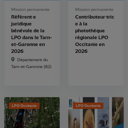
Mission permanente
Mission permanente
Référent·e
Contributeur·tric
juridique
e à la
bénévole de la
photothèque
LPO dans le Tarn-
régionale LPO
et-Garonne en
Occitanie en
2026
2026
Département du
Tarn-et-Garonne (82)
LPO Occitanie
LPO Occitanie