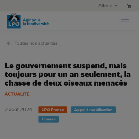
Aller au contenu principal
Aller au menu principal
Aller à
Aller à la recherche
Toutes nos actualités
Le gouvernement suspend, mais
toujours pour un an seulement, la
chasse de deux oiseaux menacés
ACTUALITÉ
2 août 2024
LPO France
Appel à mobilisation
Chasse