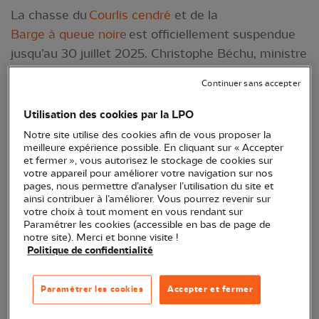
La chasse du
Courlis cendré
et de la
Barge à queue noire
est officiellement suspendue
jusqu’au 30 juillet 2025. Christophe Béchu, ministre
de la Transition écologique, ayant signé les deux
Continuer sans accepter
arrêtés d’interdiction.
Utilisation des cookies par la LPO
Notre site utilise des cookies afin de vous proposer la
meilleure expérience possible. En cliquant sur « Accepter
et fermer », vous autorisez le stockage de cookies sur
votre appareil pour améliorer votre navigation sur nos
pages, nous permettre d’analyser l’utilisation du site et
ainsi contribuer à l’améliorer. Vous pourrez revenir sur
votre choix à tout moment en vous rendant sur
Paramétrer les cookies (accessible en bas de page de
notre site). Merci et bonne visite !
Politique de confidentialité
Courlis cendré - Crédit photo : Jean-Luc Pinaud
Ces espèces sont suspendues à la chasse du fait
Paramétrer les cookies
Accepter et fermer
de leur l’état de conservation défavorable associé à