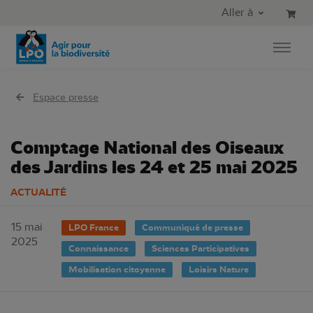
Aller au contenu principal
Aller au menu principal
Aller à
Aller à la recherche
Espace presse
Comptage National des Oiseaux
des Jardins les 24 et 25 mai 2025
ACTUALITÉ
15 mai
LPO France
Communiqué de presse
2025
Connaissance
Sciences Participatives
Mobilisation citoyenne
Loisirs Nature