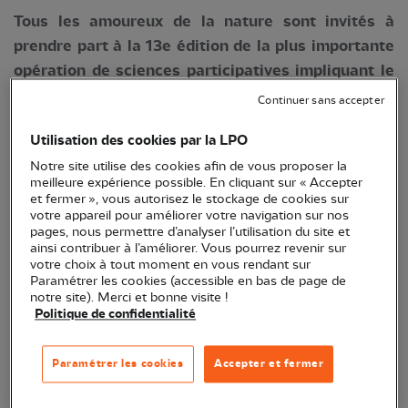
Tous les amoureux de la nature sont invités à
prendre part à la 13e édition de la plus importante
opération de sciences participatives impliquant le
grand public en France.
Continuer sans accepter
Utilisation des cookies par la LPO
Notre site utilise des cookies afin de vous proposer la
meilleure expérience possible. En cliquant sur « Accepter
et fermer », vous autorisez le stockage de cookies sur
votre appareil pour améliorer votre navigation sur nos
pages, nous permettre d’analyser l’utilisation du site et
ainsi contribuer à l’améliorer. Vous pourrez revenir sur
votre choix à tout moment en vous rendant sur
Paramétrer les cookies (accessible en bas de page de
notre site). Merci et bonne visite !
Politique de confidentialité
Lancé en 2012 par la LPO et l’équipe Vigie-Nature
du Muséum national d’Histoire naturelle (
MNHN
)
Paramétrer les cookies
Accepter et fermer
et de l’Office français de la biodiversité (
OFB
), l’
Observatoire des oiseaux des jardins
propose aux