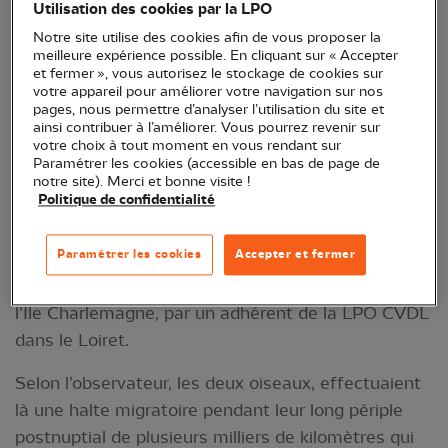
Utilisation des cookies par la LPO
Notre site utilise des cookies afin de vous proposer la
meilleure expérience possible. En cliquant sur « Accepter
et fermer », vous autorisez le stockage de cookies sur
votre appareil pour améliorer votre navigation sur nos
pages, nous permettre d’analyser l’utilisation du site et
ainsi contribuer à l’améliorer. Vous pourrez revenir sur
votre choix à tout moment en vous rendant sur
Paramétrer les cookies (accessible en bas de page de
Pluviers argentés © Yannick Le Sausse
notre site). Merci et bonne visite !
Politique de confidentialité
Observation peu banale, samedi après-midi, de
Paramétrer les cookies
Accepter et fermer
deux pluviers argentés (
Pluvialis squatarola
) sur un
banc de sable de la Loire entre le Cabinet Vert et
l’Ile Charlemagne, par un adhérent de la LPO CVDL
dans le Loiret.
Selon l’observateur, les deux oiseaux, effectuaient
là une halte migratoire pendant leur long périple
postnuptial de plusieurs milliers de kilomètres qui