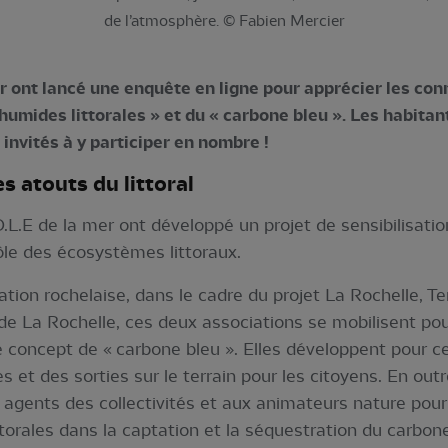
de l’atmosphère. © Fabien Mercier
er ont lancé une enquête en ligne pour apprécier les co
umides littorales » et du « carbone bleu ». Les habitants
t invités à y participer en nombre !
s atouts du littoral
.L.E de la mer ont développé un projet de sensibilisation
ôle des écosystèmes littoraux.
ration rochelaise, dans le cadre du projet La Rochelle, T
 de La Rochelle, ces deux associations se mobilisent pou
le concept de « carbone bleu ». Elles développent pour
s et des sorties sur le terrain pour les citoyens. En out
agents des collectivités et aux animateurs nature pour 
orales dans la captation et la séquestration du carbone