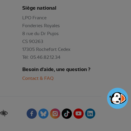
Siège national
LPO France
Fonderies Royales
8 rue du Dr Pujos
CS 90263
17305 Rochefort Cedex
Tél: 05.46.82.12.34
Besoin d'aide, une question ?
Contact & FAQ
Renforcer les contrastes