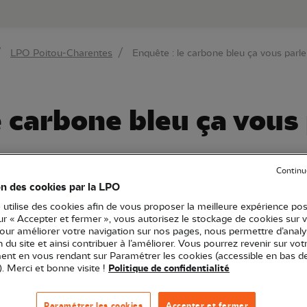
au contenu principal
Aller au menu principal
Aller à la r
LPO Poitou-Charentes
Enquête : le carbone bleu ça vous parle
e carbone bleu ça vous 
Continu
u-Charentes
on des cookies par la LPO
Action
in
 utilise des cookies afin de vous proposer la meilleure expérience pos
Climat
Connaissance
sur « Accepter et fermer », vous autorisez le stockage de cookies sur 
pour améliorer votre navigation sur nos pages, nous permettre d’analy
ion du site et ainsi contribuer à l’améliorer. Vous pourrez revenir sur vot
nt en vous rendant sur Paramétrer les cookies (accessible en bas d
 les zones humides littorales et le carbone bleu !
). Merci et bonne visite !
Politique de confidentialité
Paramétrer les cookies
Accepter et fermer