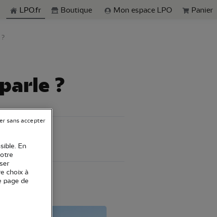
echerche
LPO.fr
Boutique
Mon espace LPO
Panier
 ?
parle ?
er sans accepter
sible. En
votre
ser
re choix à
e page de