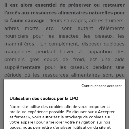
Il est alors essentiel de préserver ou restaurer
l’accès aux ressources alimentaires naturelles pour
la faune sauvage
: fleurs sauvages, arbres fruitiers,
arbres morts, etc., sont autant d’éléments
nourriciers pour les insectes, les oiseaux, les
mammifères... En complément, disposer quelques
mangeoires pendant l’hiver, à l’apparition des
premiers gros coups de froid, est une aide
supplémentaire pour les oiseaux pendant une
période où les ressources alimentaires sont peu
accessibles.
Continuer sans accepter
Utilisation des cookies par la LPO
Notre site utilise des cookies afin de vous proposer la
meilleure expérience possible. En cliquant sur « Accepter
et fermer », vous autorisez le stockage de cookies sur
votre appareil pour améliorer votre navigation sur nos
pages, nous permettre d’analyser l’utilisation du site et