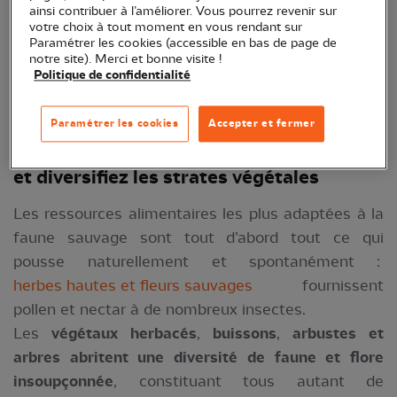
ainsi contribuer à l’améliorer. Vous pourrez revenir sur
votre choix à tout moment en vous rendant sur
Paramétrer les cookies (accessible en bas de page de
notre site). Merci et bonne visite !
Politique de confidentialité
Merle noir (Turdus merula) © Christian
Paramétrer les cookies
Accepter et fermer
Aussaguel
Laissez pousser les plantes spontanées
et diversifiez les strates végétales
Les ressources alimentaires les plus adaptées à la
faune sauvage sont tout d’abord tout ce qui
pousse naturellement et spontanément :
herbes hautes et fleurs sauvages
fournissent
pollen et nectar à de nombreux insectes.
Les
végétaux herbacés
,
buissons
,
arbustes et
arbres abritent une diversité de faune et flore
insoupçonnée
, constituant tous autant de