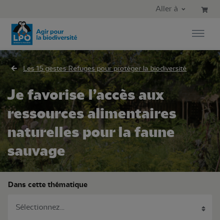
Aller au contenu principal
Aller au menu principal
Aller à
Aller à la recherche
Les 15 gestes Refuges pour protéger la biodiversité
Je favorise l’accès aux
ressources alimentaires
naturelles pour la faune
sauvage
Dans cette thématique