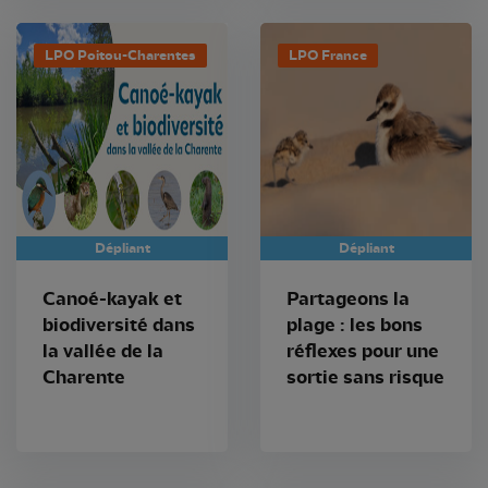
LPO Poitou-Charentes
LPO France
Dépliant
Dépliant
Canoé-kayak et
Partageons la
biodiversité dans
plage : les bons
la vallée de la
réflexes pour une
Charente
sortie sans risque