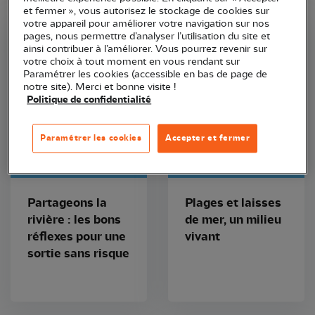
et fermer », vous autorisez le stockage de cookies sur
votre appareil pour améliorer votre navigation sur nos
pages, nous permettre d’analyser l’utilisation du site et
LPO France
LPO Poitou-Charentes
ainsi contribuer à l’améliorer. Vous pourrez revenir sur
votre choix à tout moment en vous rendant sur
Paramétrer les cookies (accessible en bas de page de
notre site). Merci et bonne visite !
Politique de confidentialité
Paramétrer les cookies
Accepter et fermer
Dépliant
Dépliant
Partageons la
Plages et laisses
rivière : les bons
de mer, un milieu
réflexes pour une
vivant
sortie sans risque