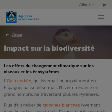
Aller au contenu principal
Aller au menu principal
Aller à
Aller à la recherche
Climat
Impact sur la biodiversité
Les effets du changement climatique sur les
oiseaux et les écosystèmes
L'
Oie cendrée
, qui hivernait principalement en
Espagne, passe désormais l'hiver en France en
grand nombre, ne traversant plus les Pyrénées.
Plus d'un millier de
cigognes blanches
hivernent
dans le sud et l'ouest de la France, plutôt que de le