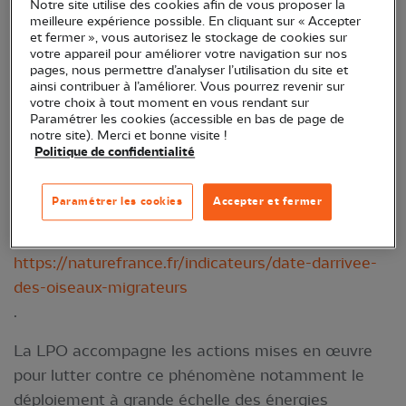
Notre site utilise des cookies afin de vous proposer la
Macreuse noire
, un canard marin nichant dans la
meilleure expérience possible. En cliquant sur « Accepter
toundra. Mais aussi de petits passereaux comme l'
et fermer », vous autorisez le stockage de cookies sur
votre appareil pour améliorer votre navigation sur nos
Alouette hausse-col
, la
Linotte à bec jaune
ou le
pages, nous permettre d’analyser l’utilisation du site et
Bruant lapon
.
ainsi contribuer à l’améliorer. Vous pourrez revenir sur
votre choix à tout moment en vous rendant sur
Paramétrer les cookies (accessible en bas de page de
La LPO, à la demande du ministère de l'écologie,
notre site). Merci et bonne visite !
analyse chaque année le comportement d'espèces
Politique de confidentialité
indicatrices, qui sont susceptibles de réagir au
réchauffement climatique en cours.
Paramétrer les cookies
Accepter et fermer
Pour en savoir plus :
https://naturefrance.fr/indicateurs/date-darrivee-
des-oiseaux-migrateurs
.
La LPO accompagne les actions mises en œuvre
pour lutter contre ce phénomène notamment le
déploiement à grande échelle des énergies