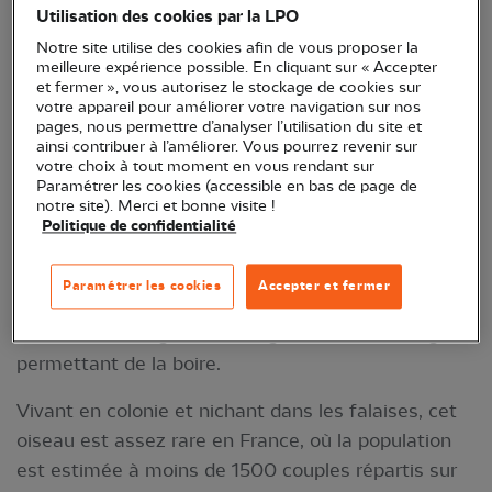
Utilisation des cookies par la LPO
Notre site utilise des cookies afin de vous proposer la
meilleure expérience possible. En cliquant sur « Accepter
et fermer », vous autorisez le stockage de cookies sur
votre appareil pour améliorer votre navigation sur nos
pages, nous permettre d’analyser l’utilisation du site et
ainsi contribuer à l’améliorer. Vous pourrez revenir sur
votre choix à tout moment en vous rendant sur
Le fulmar boréal peut facilement être confondu
Paramétrer les cookies (accessible en bas de page de
notre site). Merci et bonne visite !
avec un goéland. Il possède pourtant une
Politique de confidentialité
singularité propre à sa famille des procellariidés, qui
comprend les pétrels et les puffins : des narines
Paramétrer les cookies
Accepter et fermer
tubulaires à la base du bec d’où est excrété le sel
de l’eau de mer grâce à une glande de dessalage lui
permettant de la boire.
Vivant en colonie et nichant dans les falaises, cet
oiseau est assez rare en France, où la population
est estimée à moins de 1500 couples répartis sur