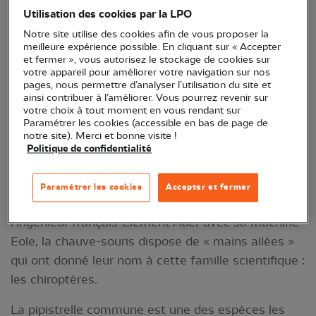
Utilisation des cookies par la LPO
Notre site utilise des cookies afin de vous proposer la
meilleure expérience possible. En cliquant sur « Accepter
et fermer », vous autorisez le stockage de cookies sur
votre appareil pour améliorer votre navigation sur nos
pages, nous permettre d’analyser l’utilisation du site et
ainsi contribuer à l’améliorer. Vous pourrez revenir sur
votre choix à tout moment en vous rendant sur
Paramétrer les cookies (accessible en bas de page de
Pipistrelle commune (pipistrellus pipistrellus) -
notre site). Merci et bonne visite !
© Laurie Campbell (rspb-images.com)
Politique de confidentialité
Son vol battu a inspiré de grands scientifiques,
Paramétrer les cookies
Accepter et fermer
comme Léonard De Vinci avec son ornithoptère ou
l'ingénieur français Clément Ader avec sa machine
Eole, la chauve-souris dispose de « mains ailées »
qui ont donné leur nom à cette famille scientifique :
les chiroptères.
La pipistrelle commune est une des espèces les