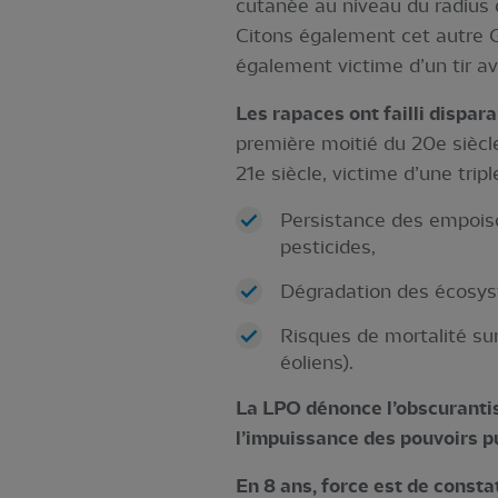
cutanée au niveau du radius d
Citons également cet autre Gy
également victime d’un tir a
Les rapaces ont failli dispara
première moitié du 20e siècle
21e siècle, victime d’une tripl
Persistance des empois
pesticides,
Dégradation des écosystè
Risques de mortalité sur
éoliens).
La LPO dénonce l’obscurantis
l’impuissance des pouvoirs pu
En 8 ans, force est de consta