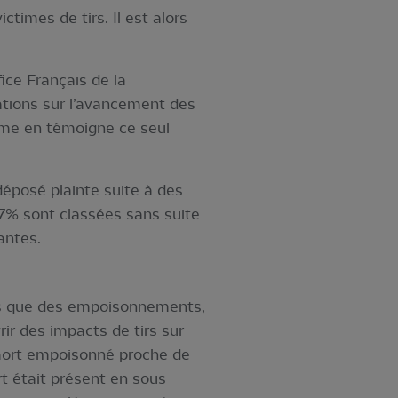
ctimes de tirs. Il est alors
fice Français de la
mations sur l’avancement des
e en témoigne ce seul
déposé plainte suite à des
27% sont classées sans suite
antes.
es que des empoisonnements,
rir des impacts de tirs sur
 mort empoisonné proche de
rt était présent en sous