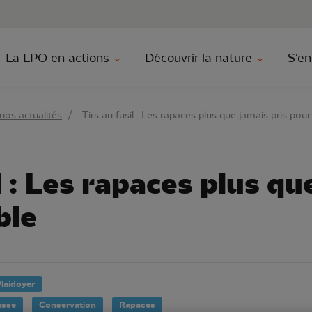
au contenu principal
Aller au menu principal
Aller à la r
La LPO en actions
Découvrir la nature
S'en
nos actualités
Tirs au fusil : Les rapaces plus que jamais pris pour
l : Les rapaces plus qu
ble
laidoyer
asse
Conservation
Rapaces