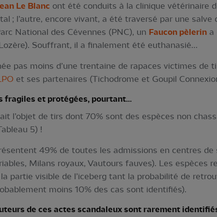
Jean Le Blanc
ont été conduits à la clinique vétérinaire d
atal ; l’autre, encore vivant, a été traversé par une salv
 Parc National des Cévennes (PNC), un
Faucon pèlerin
a 
ozère). Souffrant, il a finalement été euthanasié…
nnée pas moins d’une trentaine de rapaces victimes de tir
 LPO
et ses partenaires (Tichodrome et Goupil Connexio
fragiles et protégées, pourtant...
ait l’objet de tirs dont 70% sont des espèces non chassa
ableau 5) !
ésentent 49% de toutes les admissions en centres de s
riables, Milans royaux, Vautours fauves). Les espèces r
a partie visible de l’iceberg tant la probabilité de retr
 probablement moins 10% des cas sont identifiés).
uteurs de ces actes scandaleux sont rarement identifi