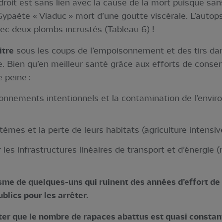
roit est sans lien avec la cause de la mort puisque san
paète « Viaduc » mort d’une goutte viscérale. L’autopsie
vec deux plombs incrustés (Tableau 6) !
itre
sous les coups de l’empoisonnement et des tirs dan
. Bien qu’en meilleur santé grâce aux efforts de conserv
e peine :
onnements intentionnels et la contamination de l’env
mes et la perte de leurs habitats (agriculture intensive
 les infrastructures linéaires de transport et d’énergie (
me de quelques-uns qui ruinent des années d’effort de 
blics pour les arrêter.
ter que le nombre de rapaces abattus est quasi constant