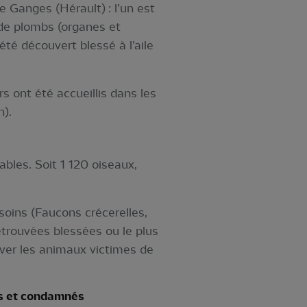
e Ganges (Hérault) : l’un est
e de plombs (organes et
été découvert blessé à l’aile
s ont été accueillis dans les
n).
bles. Soit 1 120 oiseaux,
oins (Faucons crécerelles,
etrouvées blessées ou le plus
ouver les animaux victimes de
és et condamnés