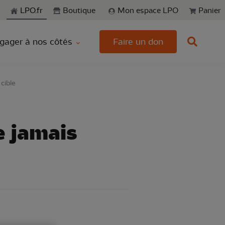
echerche
LPO.fr
Boutique
Mon espace LPO
Panier
gager à nos côtés
Faire un don
 cible
e jamais