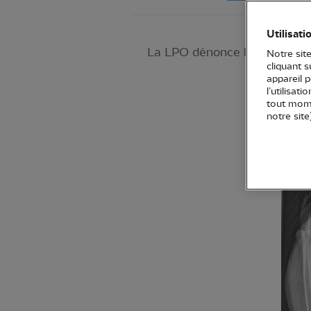
Utilisati
La LPO dénonce l’irresponsabi
Notre site
cliquant 
appareil 
l’utilisat
tout mome
notre site