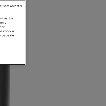
er sans accepter
sible. En
votre
ser
re choix à
e page de