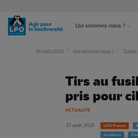
Aller 
Qui sommes-nous ?
Accueil LPO.fr
Qui sommes-nous ?
Toutes 
Tirs au fusi
pris pour ci
ACTUALITÉ
27 août 2021
LPO France
P
Juridique
Ch