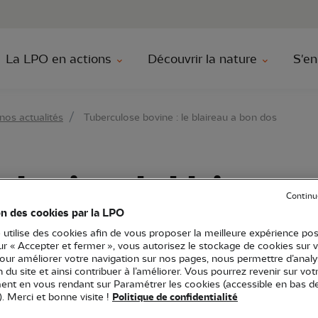
au contenu principal
Aller au menu principal
Aller à la r
La LPO en actions
Découvrir la nature
S'en
nos actualités
Tuberculose bovine : le blaireau a bon dos
 bovine : le blaireau 
Continu
on des cookies par la LPO
 utilise des cookies afin de vous proposer la meilleure expérience pos
sur « Accepter et fermer », vous autorisez le stockage de cookies sur 
Plaidoyer
pour améliorer votre navigation sur nos pages, nous permettre d’analy
ion du site et ainsi contribuer à l’améliorer. Vous pourrez revenir sur vot
nt en vous rendant sur Paramétrer les cookies (accessible en bas d
). Merci et bonne visite !
Politique de confidentialité