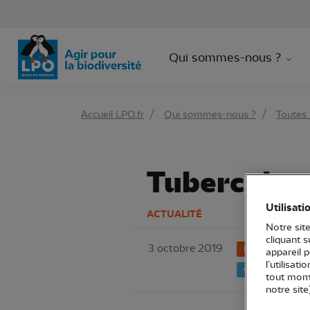
Aller 
Qui sommes-nous ?
Accueil LPO.fr
Qui sommes-nous ?
Toutes 
Tuberculose
Utilisati
ACTUALITÉ
Notre site
cliquant 
3 octobre 2019
LPO France
appareil 
l’utilisat
Chasse
tout mome
notre site