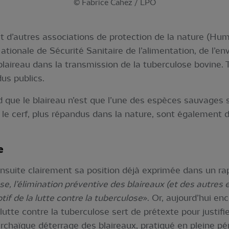
© Fabrice Cahez / LPO
 d’autres associations de protection de la nature (Hum
ationale de Sécurité Sanitaire de l’alimentation, de l’en
laireau dans la transmission de la tuberculose bovine. Tr
dus publics.
 que le blaireau n’est que l’une des espèces sauvages s
et le cerf, plus répandus dans la nature, sont également 
e
ensuite clairement sa position déjà exprimée dans un rap
, l’élimination préventive des blaireaux (et des autres
tif de la lutte contre la tuberculose
». Or, aujourd’hui en
utte contre la tuberculose sert de prétexte pour justifier
rchaïque déterrage des blaireaux, pratiqué en pleine pé