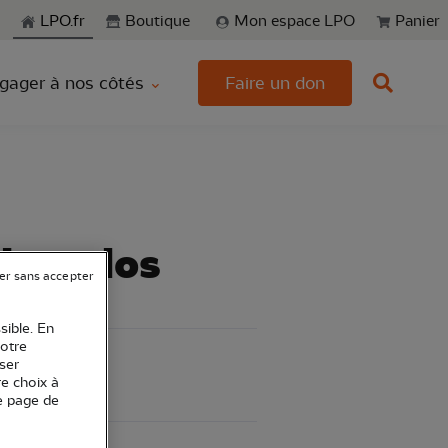
echerche
LPO.fr
Boutique
Mon espace LPO
Panier
gager à nos côtés
Faire un don
a bon dos
er sans accepter
sible. En
votre
ser
re choix à
e page de