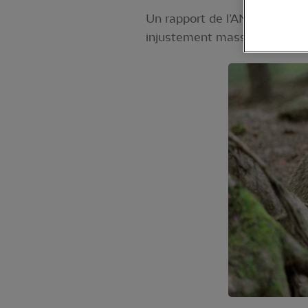
Un rapport de l’ANSES relativ
injustement massacré en Fran