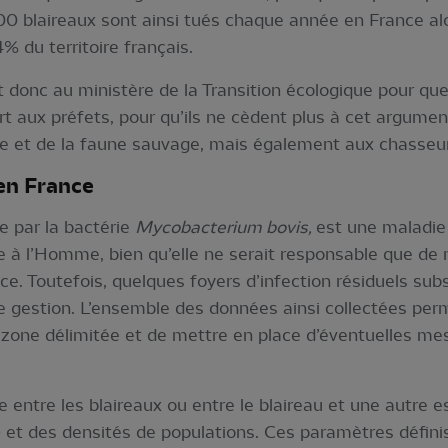
0 blaireaux sont ainsi tués chaque année en France alor
 du territoire français.
 donc au ministère de la Transition écologique pour que
rt aux préfets, pour qu’ils ne cèdent plus à cet argum
e et de la faune sauvage, mais également aux chasseur
ine en France
e par la bactérie
Mycobacterium bovis,
est une maladie 
e à l’Homme, bien qu’elle ne serait responsable que de
. Toutefois, quelques foyers d’infection résiduels subsi
e gestion. L’ensemble des données ainsi collectées pe
 zone délimitée et de mettre en place d’éventuelles mes
ie entre les blaireaux ou entre le blaireau et une autr
s) et des densités de populations. Ces paramètres défini