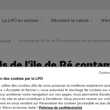
au contenu principal
Aller au menu principal
Aller à la r
La LPO en actions
Découvrir la nature
S'en
 presse
Les goélands de l'île de Ré contaminés par des perturbat
s de l'île de Ré conta
bateurs endocriniens
Continu
on des cookies par la LPO
 utilise des cookies afin de vous proposer la meilleure expérience pos
sur « Accepter et fermer », vous autorisez le stockage de cookies sur 
pour améliorer votre navigation sur nos pages, nous permettre d’analy
ion du site et ainsi contribuer à l’améliorer. Vous pourrez revenir sur vot
Communiqué de presse
nt en vous rendant sur Paramétrer les cookies (accessible en bas d
Développement durable
Espaces naturels
). Merci et bonne visite !
Politique de confidentialité