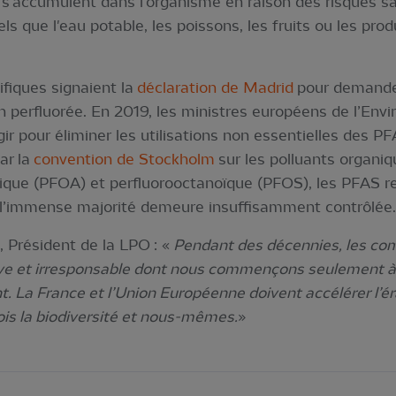
 s'accumulent dans l'organisme en raison des risques san
ls que l'eau potable, les poissons, les fruits ou les pr
ifiques signaient la
déclaration de Madrid
pour demande
ion perfluorée. En 2019, les ministres européens de l’En
pour éliminer les utilisations non essentielles des PFA
ar la
convention de Stockholm
sur les polluants organiq
nique (PFOA) et perfluorooctanoïque (PFOS), les PFAS 
 l’immense majorité demeure insuffisamment contrôlée.
, Président de la LPO : «
Pendant des décennies, les com
ssive et irresponsable dont nous commençons seulement
. La France et l’Union Européenne doivent accélérer l’é
 fois la biodiversité et nous-mêmes.
»