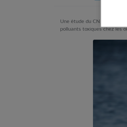
Une étude du CNRS menée en 
polluants toxiques chez les o