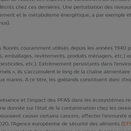
 décrits chez ces dernières. Une perturbation des nivea
pement et le métabolisme énergétique, a par exemple é
nus
).
fluorés couramment utilisés depuis les années 1940 pa
s, emballages, revêtements, produits ménagers, etc.) ou
, pesticides, etc.). Extrêmement persistants dans l’envir
ernels », ils s’accumulent le long de la chaîne alimentair
ux marins. A ce titre, les goélands constituent donc d’ex
présence et l’impact des PFAS dans les écosystèmes reste
e donnée sur l’état de la contamination chez les oisea
uvaient causer certains cancers, affecter l'immunité e
20, l’Agence européenne de sécurité des aliments (
EF