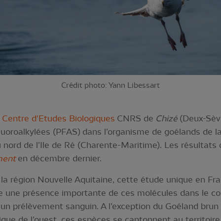
Crédit photo: Yann Libessart
u
Centre d'Etudes Biologiques
CNRS de
Chizé
(Deux-Sèvr
uoroalkylées (PFAS) dans l’organisme de goélands de la
u nord de l’Ile de Ré (Charente-Maritime). Les résultats
ment
en décembre dernier.
 la région Nouvelle Aquitaine, cette étude unique en Fra
le une présence importante de ces molécules dans le co
 un prélèvement sanguin. A l’exception du Goéland brun 
rique de l’ouest, ces espèces se cantonnent au territoi