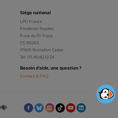
Siège national
LPO France
Fonderies Royales
8 rue du Dr Pujos
CS 90263
17305 Rochefort Cedex
Tél: 05.46.82.12.34
Besoin d'aide, une question ?
Contact & FAQ
Renforcer les contrastes