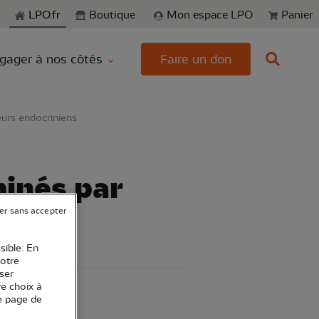
echerche
LPO.fr
Boutique
Mon espace LPO
Panier
gager à nos côtés
Faire un don
eurs endocriniens
minés par
er sans accepter
sible. En
votre
ser
re choix à
e page de