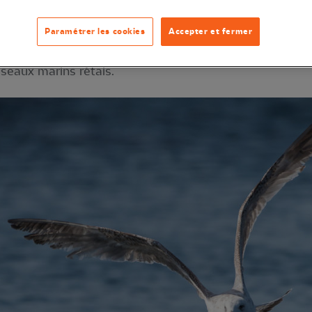
Paramétrer les cookies
Accepter et fermer
collaboration avec la LPO a mis en évidence des conc
iseaux marins rétais.