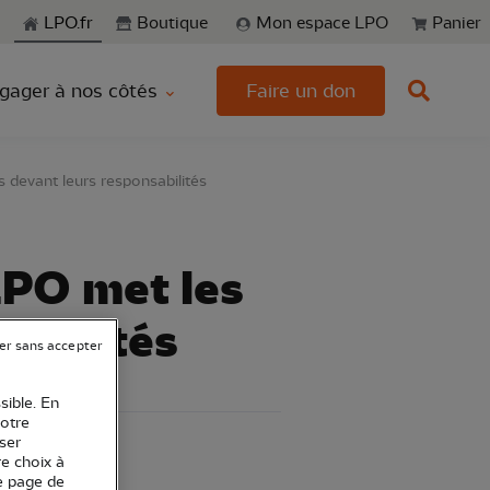
echerche
LPO.fr
Boutique
Mon espace LPO
Panier
gager à nos côtés
Faire un don
 devant leurs responsabilités
LPO met les
abilités
er sans accepter
sible. En
votre
ser
re choix à
e page de