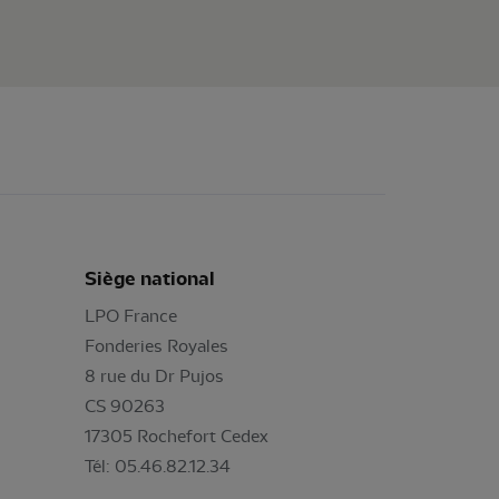
Siège national
LPO France
Fonderies Royales
8 rue du Dr Pujos
CS 90263
17305 Rochefort Cedex
Tél: 05.46.82.12.34