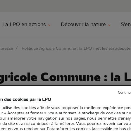
au contenu principal
Aller au menu principal
Aller à la r
La LPO en actions
Découvrir la nature
S'en
 presse
Politique Agricole Commune : la LPO met les eurodéputés
gricole Commune : la 
 devant leurs respons
Continu
on des cookies par la LPO
 utilise des cookies afin de vous proposer la meilleure expérience pos
sur « Accepter et fermer », vous autorisez le stockage de cookies sur 
pour améliorer votre navigation sur nos pages, nous permettre d’analy
Communiqué de presse
ion du site et ainsi contribuer à l’améliorer. Vous pourrez revenir sur vot
nt durable
Agriculture
nt en vous rendant sur Paramétrer les cookies (accessible en bas d