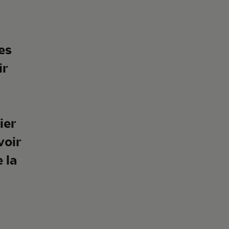
es
ir
ier
voir
 la