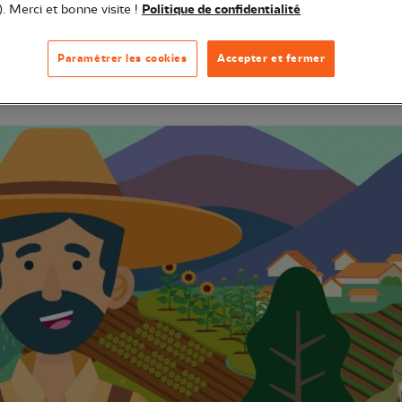
). Merci et bonne visite !
Politique de confidentialité
Paramétrer les cookies
Accepter et fermer
olitique Agricole Commune, la LPO s’inquiète du manque
r enfin une agriculture plus juste, responsable et cohé