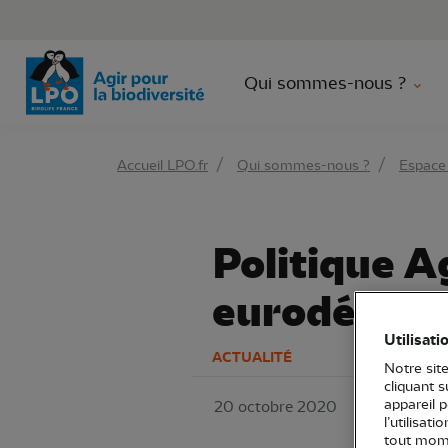
Aller 
Qui sommes-nous ?
Accueil LPO.fr
Qui sommes-nous ?
Espace
Politique A
eurodéputés
Utilisati
ACTUALITÉ
Notre site
cliquant 
appareil 
20 octobre 2020
LPO France
l’utilisat
Développeme
tout mome