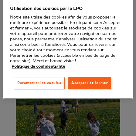
Dans le cadre du programme « Des Terres et des
Utilisation des cookies par la LPO
Ailes » de la LPO qui a pour objectif d’accompagner
Notre site utilise des cookies afin de vous proposer la
et de valoriser les agriculteurs et agricultrices qui
meilleure expérience possible. En cliquant sur « Accepter
et fermer », vous autorisez le stockage de cookies sur
agissent pour la nature, la LPO Pas-de-Calais a
votre appareil pour améliorer votre navigation sur nos
décidé de valoriser les agriculteurs avec qui nous
pages, nous permettre d’analyser l’utilisation du site et
ainsi contribuer à l’améliorer. Vous pourrez revenir sur
travaillons sur le département via un programme
votre choix à tout moment en vous rendant sur
d’animations faisant rencontrer une classe et un
Paramétrer les cookies (accessible en bas de page de
notre site). Merci et bonne visite !
agriculteur ou une agricultrice d’un même village.
Politique de confidentialité
Paramétrer les cookies
Accepter et fermer