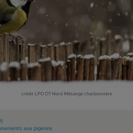
crédit LPO DT Nord Mésange charbonnière
9)
numents aux pigeons