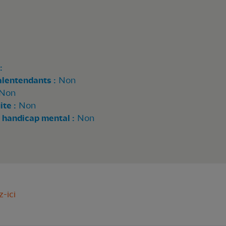
:
alentendants :
Non
Non
te :
Non
 handicap mental :
Non
z-ici