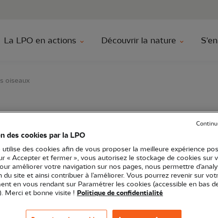
au contenu principal
Aller au menu principal
Aller à la r
La LPO en actions
Découvrir la nature
S'en
es oiseaux
tho : à la rencontre de
Continu
on des cookies par la LPO
 utilise des cookies afin de vous proposer la meilleure expérience pos
sur « Accepter et fermer », vous autorisez le stockage de cookies sur 
pour améliorer votre navigation sur nos pages, nous permettre d’analy
ts-de-France
Sortie nature
59 - Nord
ion du site et ainsi contribuer à l’améliorer. Vous pourrez revenir sur vot
nt en vous rendant sur Paramétrer les cookies (accessible en bas d
). Merci et bonne visite !
Politique de confidentialité
?