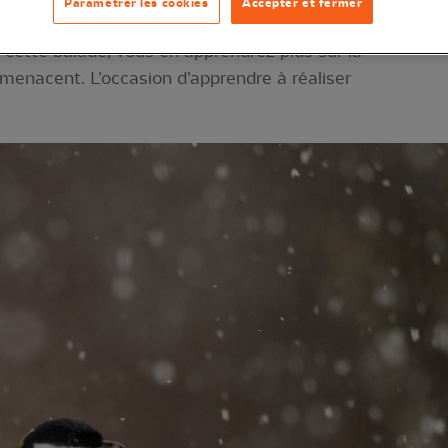
Paramétrer les cookies
Accepter et fermer
on des oiseaux communs qui fréquentent les parcs
de cette balade, vous en apprendrez plus sur la
s menacent. L’occasion d’apprendre à réaliser