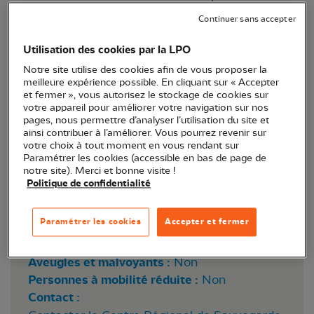
au nourrissage des martinets noirs, pâles et à
Continuer sans accepter
ventre blanc, au sein du Centre de sauvegarde de
Utilisation des cookies par la LPO
la LPO PACA situé à Buoux, dans le Vaucluse.
Notre site utilise des cookies afin de vous proposer la
meilleure expérience possible. En cliquant sur « Accepter
et fermer », vous autorisez le stockage de cookies sur
votre appareil pour améliorer votre navigation sur nos
pages, nous permettre d’analyser l’utilisation du site et
Delphine et Alain - secteur martinet - Anaïs
ainsi contribuer à l’améliorer. Vous pourrez revenir sur
Thomas
votre choix à tout moment en vous rendant sur
Paramétrer les cookies (accessible en bas de page de
notre site). Merci et bonne visite !
Politique de confidentialité
Lieu :
Buoux 84
Paramétrer les cookies
Accepter et fermer
Accessibilité Handicapés :
Accessibilité sourds et malentendants :
Non
Aveugles et malvoyants :
Non
Personnes à mobilité réduite :
Non
Contact :