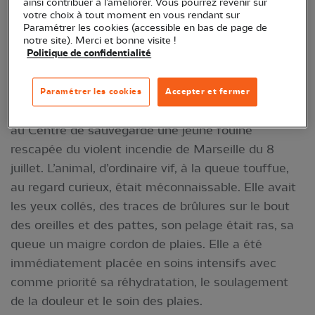
ainsi contribuer à l’améliorer. Vous pourrez revenir sur
votre choix à tout moment en vous rendant sur
Paramétrer les cookies (accessible en bas de page de
notre site). Merci et bonne visite !
Politique de confidentialité
Incendie du massif des Maures en 2021 © Naïs
Pénagé
Paramétrer les cookies
Accepter et fermer
Il y a tout juste une semaine, nous avons accueilli
au Centre de sauvegarde une jeune fouine
rescapée du violent incendie de Marseille du 8
juillet. L’animal, d’ordinaire vif, à la queue touffue,
au regard curieux, était méconnaissable. Elle avait
les yeux collés, des traces de brûlures sur le bout
des oreilles et des pattes, son pelage était ras, sa
queue un maigre cordon de plaies. Elle a été
immédiatement placée en soins intensifs avec
comme priorité sa réhydratation, le soulagement
de la douleur et le soin des plaies.