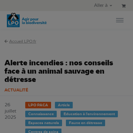
Aller au contenu principal
Aller au menu principal
Aller à
Aller à la recherche
Accueil LPO.fr
Alerte incendies : nos conseils
face à un animal sauvage en
détresse
ACTUALITÉ
26
LPO PACA
Article
juillet
Connaissance
Education à l'environnement
2025
Espaces naturels
Faune en détresse
Centres de soins