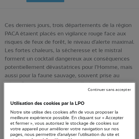
Ces derniers jours, trois départements de la région
PACA étaient placés en vigilance rouge face aux
risques de feux de forêt, le niveau d’alerte maximal.
Les fortes chaleurs, la sécheresse et le mistral
forment un cocktail dangereux aux conséquences
potentiellement dévastatrices pour l’Homme, mais
aussi pour la faune sauvage, souvent prise au
piège. Sans compter la perte d’habitat naturel
Continuer sans accepter
qu’un incendie laisse dans son sillage.
Utilisation des cookies par la LPO
Notre site utilise des cookies afin de vous proposer la
meilleure expérience possible. En cliquant sur « Accepter
et fermer », vous autorisez le stockage de cookies sur
votre appareil pour améliorer votre navigation sur nos
pages, nous permettre d’analyser l’utilisation du site et