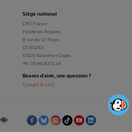
Siège national
LPO France
Fonderies Royales
8 rue du Dr Pujos
CS 90263
17305 Rochefort Cedex
Tél: 05.46.82.12.34
Besoin d'aide, une question ?
Contact & FAQ
Renforcer les contrastes