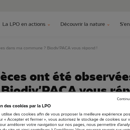
au contenu principal
Aller au menu principal
Aller à la r
La LPO en actions
Découvrir la nature
S'en
vées dans ma commune ? Biodiv'PACA vous répond !
pèces ont été observé
Biodiv'PACA vous rép
Continu
on des cookies par la LPO
 utilise des cookies afin de vous proposer la meilleure expérience pos
Communiqué de presse
sur « Accepter et fermer », vous autorisez le stockage de cookies sur 
pour améliorer votre navigation sur nos pages, nous permettre d’analy
icipatives
ion du site et ainsi contribuer à l’améliorer. Vous pourrez revenir sur vot