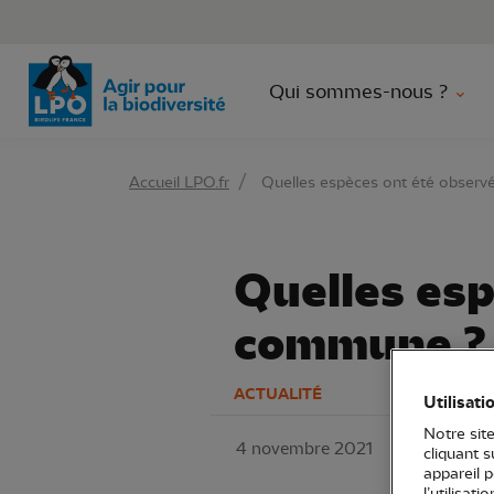
Aller 
Qui sommes-nous ?
Accueil LPO.fr
Quelles espèces ont été obser
Quelles es
commune ? 
ACTUALITÉ
Utilisati
Notre site
4 novembre 2021
LPO PACA
cliquant 
appareil 
Sciences Part
l’utilisat