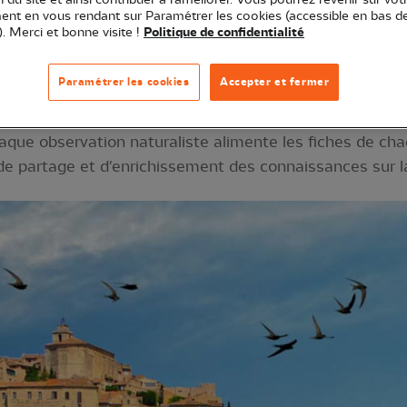
nt en vous rendant sur Paramétrer les cookies (accessible en bas d
). Merci et bonne visite !
Politique de confidentialité
 nouveau portail d'observation de la biodiversité en rég
Paramétrer les cookies
Accepter et fermer
otre disposition l'ensemble des espèces sauvages obse
tir d'une recherche simplifiée, par commune ou par espè
haque observation naturaliste alimente les fiches de c
de partage et d'enrichissement des connaissances sur la 