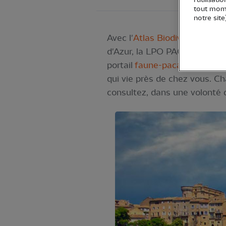
tout mome
notre site
Avec l'
Atlas Biodiv'PACA
, le
d'Azur, la LPO PACA met à v
portail
faune-paca.org
. A par
qui vie près de chez vous. C
consultez, dans une volonté 