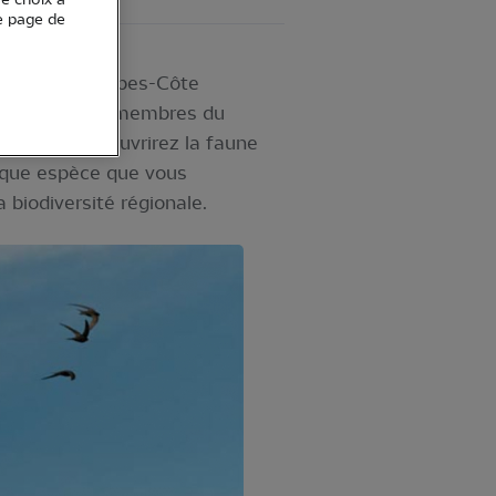
e page de
ion Provence-Alpes-Côte
rvées par les membres du
ce, vous découvrirez la faune
haque espèce que vous
biodiversité régionale.