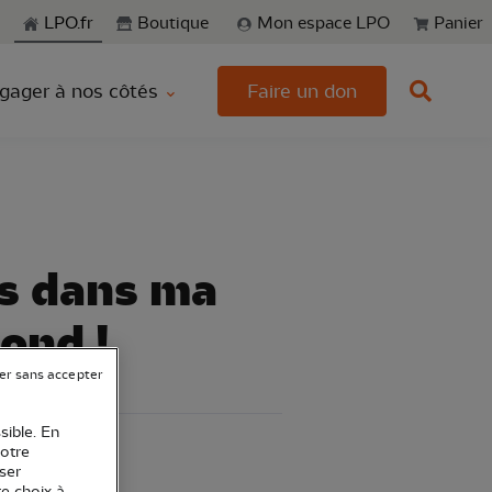
echerche
LPO.fr
Boutique
Mon espace LPO
Panier
gager à nos côtés
Faire un don
es dans ma
ond !
er sans accepter
sible. En
votre
ser
re choix à