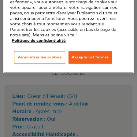
et fermer », vous autorisez le stockage de cookies sur
obligatoire au : 06.80.17.23.47
votre appareil pour améliorer votre navigation sur nos
pages, nous permettre d’analyser l’utilisation du site et
ainsi contribuer à l’améliorer. Vous pourrez revenir sur
votre choix à tout moment en vous rendant sur
Paramétrer les cookies (accessible en bas de page de
notre site). Merci et bonne visite !
Politique de confidentialité
Paramétrer les cookies
Accepter et fermer
cLPOOccitanie
Lieu :
Cœur d'Hérault (34)
Point de rendez-vous :
A définir
Horaire :
Après midi
Réservation :
Oui
Prix :
Gratuit
Accessibilité Handicapés :