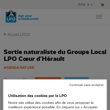
Aller au contenu principal
Aller au menu principal
Aller à
Aller à la recherche
Accueil LPO.fr
Sortie naturaliste du Groupe Local
LPO Cœur d'Hérault
AGENDA NATURE
Dimanche 22
LPO Occitanie
Sortie nature
mai 2022
Continuer sans accepter
34 - Hérault
Adhérents LPO
Utilisation des cookies par la LPO
Notre site utilise des cookies afin de vous proposer la
meilleure expérience possible. En cliquant sur « Accepter
Sortie réservée aux adhérent.e.s, inscription