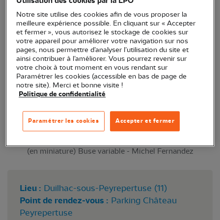
Utilisation des cookies par la LPO
Dans le cadre des Journées Européennes du
Notre site utilise des cookies afin de vous proposer la
patrimoine, mettons le patrimoine naturel à
meilleure expérience possible. En cliquant sur « Accepter
et fermer », vous autorisez le stockage de cookies sur
l'honneur !
votre appareil pour améliorer votre navigation sur nos
pages, nous permettre d’analyser l’utilisation du site et
ainsi contribuer à l’améliorer. Vous pourrez revenir sur
votre choix à tout moment en vous rendant sur
Paramétrer les cookies (accessible en bas de page de
notre site). Merci et bonne visite !
Politique de confidentialité
Paramétrer les cookies
Accepter et fermer
(en miniature) Buse variable - Michel Fernandez
Lieu :
Duilhac-sous-Peyrepertuse (11)
Point de rendez-vous :
Parking Château
Peyrepertuse