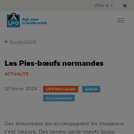
Aller au contenu principal
Aller au menu principal
Aller à
Aller à la recherche
Accueil LPO.fr
Les Pies-bœufs normandes
ACTUALITÉ
12 février 2024
LPO Normandie
Article
Connaissance
Des étourneaux qui accompagnent les troupeaux,
c’est courant. Des hérons garde-bœufs (aussi