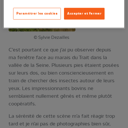
Paramétrer les cookies
Accepter et fermer
© Sylvie Dezailles
C’est pourtant ce que j’ai pu observer depuis
ma fenêtre face au marais du Trait dans la
vallée de la Seine. Plusieurs pies étaient posées
sur leurs dos, ou bien consciencieusement en
train de chercher des insectes autour de leurs
yeux. Les impressionnants bovins ne
semblaient nullement gênés et même plutôt
coopératifs.
La sérénité de cette scène m’a fait réagir trop
tard et je n’ai pas de photographies bien sûr,