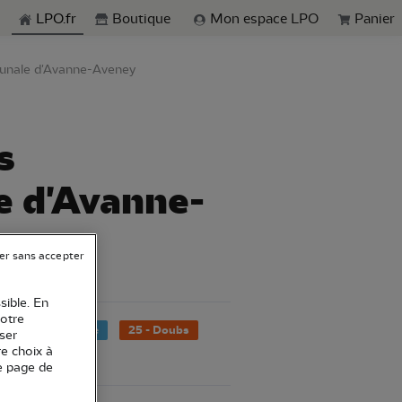
echerche
LPO.fr
Boutique
Mon espace LPO
Panier
mmunale d'Avanne-Aveney
s
e d'Avanne-
er sans accepter
sible. En
votre
ste
Secouriste
25 - Doubs
ser
re choix à
e page de