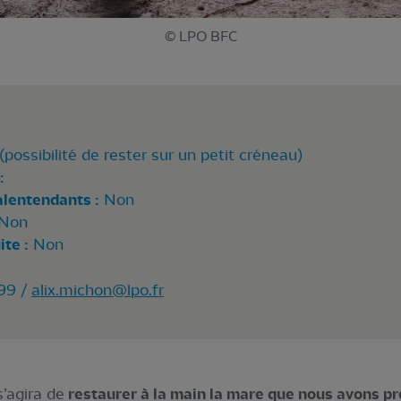
© LPO BFC
possibilité de rester sur un petit créneau)
:
alentendants :
Non
Non
te :
Non
.99 /
alix.michon@lpo.fr
s’agira de
restaurer à la main
la mare que nous avons p