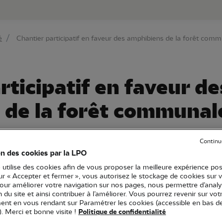
au contenu principal
Aller au menu principal
Aller à la r
é
Chantier participatif en faveur des amphibiens de la forêt co
rticipatif en faveur de
 de la forêt communal
Continu
on des cookies par la LPO
 utilise des cookies afin de vous proposer la meilleure expérience pos
sur « Accepter et fermer », vous autorisez le stockage de cookies sur 
rgogne-Franche-Comté
Ecovolontaire
Naturaliste
Spéciali
pour améliorer votre navigation sur nos pages, nous permettre d’analy
ion du site et ainsi contribuer à l’améliorer. Vous pourrez revenir sur vot
 nature
nt en vous rendant sur Paramétrer les cookies (accessible en bas d
). Merci et bonne visite !
Politique de confidentialité