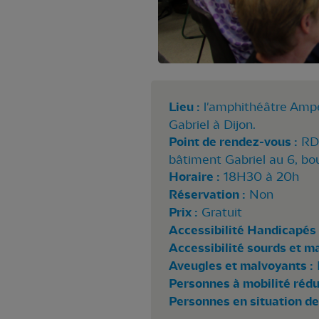
Lieu :
l'amphithéâtre Ampèr
Gabriel à Dijon.
Point de rendez-vous :
RDV
bâtiment Gabriel au 6, bou
Horaire :
18H30 à 20h
Réservation :
Non
Prix :
Gratuit
Accessibilité Handicapés 
Accessibilité sourds et m
Aveugles et malvoyants :
Personnes à mobilité rédui
Personnes en situation de