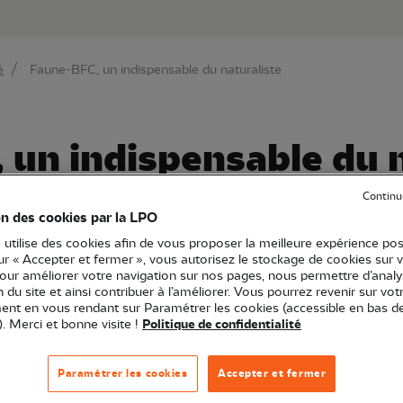
au contenu principal
Aller au menu principal
Aller à la r
é
Faune-BFC, un indispensable du naturaliste
un indispensable du n
Continu
on des cookies par la LPO
 utilise des cookies afin de vous proposer la meilleure expérience pos
rgogne-Franche-Comté
Conférence
21 - Côte-d'Or
sur « Accepter et fermer », vous autorisez le stockage de cookies sur 
pour améliorer votre navigation sur nos pages, nous permettre d’analy
ion du site et ainsi contribuer à l’améliorer. Vous pourrez revenir sur vot
nt en vous rendant sur Paramétrer les cookies (accessible en bas d
enariat avec le Groupe naturaliste universitaire de Bou
). Merci et bonne visite !
Politique de confidentialité
 dorment dans un carnet, un disque-dur ou un coin de v
Paramétrer les cookies
Accepter et fermer
les valoriser ? Venez découvrir la nouvelle base natural