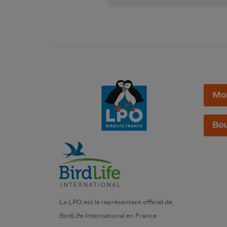
Mo
Bou
La LPO est le représentant officiel de
BirdLife International en France