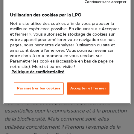
Continuer sans accepter
90 - Territoire de Belfort
Utilisation des cookies par la LPO
Notre site utilise des cookies afin de vous proposer la
meilleure expérience possible. En cliquant sur « Accepter
À destination de tous, ces rendez-vous courts vous
et fermer », vous autorisez le stockage de cookies sur
votre appareil pour améliorer votre navigation sur nos
permettront de mieux connaître et utiliser les
pages, nous permettre d’analyser l’utilisation du site et
bases de données naturalistes « Faune » (dont
ainsi contribuer à l’améliorer. Vous pourrez revenir sur
votre choix à tout moment en vous rendant sur
Faune-BFC
) et
NaturaList
. Il peut s'agir de
Paramétrer les cookies (accessible en bas de page de
thématiques très pratiques, techniques ou plus
notre site). Merci et bonne visite !
Politique de confidentialité
générales mais aussi de séances de
questions/réponses.
Paramétrer les cookies
Accepter et fermer
Ce mois-ci, sujet régional ! Les données saisies sur
Faune-France et ses portails régionaux sont
essentielles pour la connaissance et à la protection
de la biodiversité. Mais comment sont-elles
utilisées concrètement ? Prenons l'exemple de la