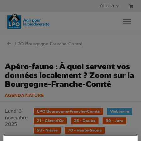
Aller au contenu principal
Aller au menu principal
Aller à
Aller à la recherche
LPO Bourgogne-Franche-Comté
Apéro-faune : À quoi servent vos
données localement ? Zoom sur la
Bourgogne-Franche-Comté
AGENDA NATURE
Lundi 3
LPO Bourgogne-Franche-Comté
Webinaire
novembre
21 - Côte-d'Or
25 - Doubs
39 - Jura
2025
58 - Nièvre
70 - Haute-Saône
71 - Saône-et-Loire
89 - Yonne