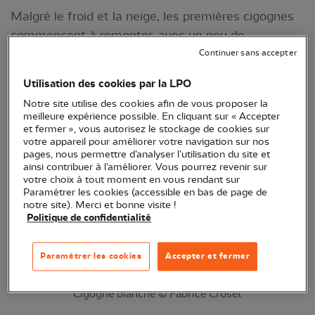
Malgré le froid et la neige, les premières cigognes
commencent à remonter, avec un peu de
retard même ! Focus sur un rituel immuable qu’il
Continuer sans accepter
nous faut retrouver pour cette espèce
Utilisation des cookies par la LPO
majestueuse.
Notre site utilise des cookies afin de vous proposer la
meilleure expérience possible. En cliquant sur « Accepter
et fermer », vous autorisez le stockage de cookies sur
votre appareil pour améliorer votre navigation sur nos
pages, nous permettre d’analyser l’utilisation du site et
ainsi contribuer à l’améliorer. Vous pourrez revenir sur
votre choix à tout moment en vous rendant sur
Paramétrer les cookies (accessible en bas de page de
notre site). Merci et bonne visite !
Politique de confidentialité
Paramétrer les cookies
Accepter et fermer
Cigogne blanche © Fabrice Croset