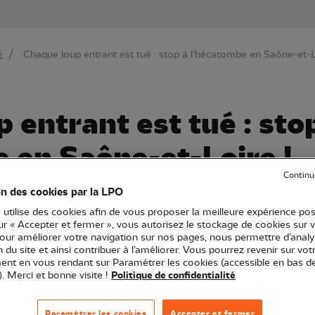
au contenu principal
Aller au menu principal
Aller à la r
é
Chaque loup entrant est tué : stop à l’hécatombe en Saône-et-L
 entrant est tué : sto
 en Saône-et-Loire !
Continu
on des cookies par la LPO
 utilise des cookies afin de vous proposer la meilleure expérience pos
sur « Accepter et fermer », vous autorisez le stockage de cookies sur 
Franche-Comté
Communiqué de presse
pour améliorer votre navigation sur nos pages, nous permettre d’analy
nservation
ion du site et ainsi contribuer à l’améliorer. Vous pourrez revenir sur vot
nt en vous rendant sur Paramétrer les cookies (accessible en bas d
). Merci et bonne visite !
Politique de confidentialité
 nous pousse à faire le point sur la situation du Loup e
Paramétrer les cookies
Accepter et fermer