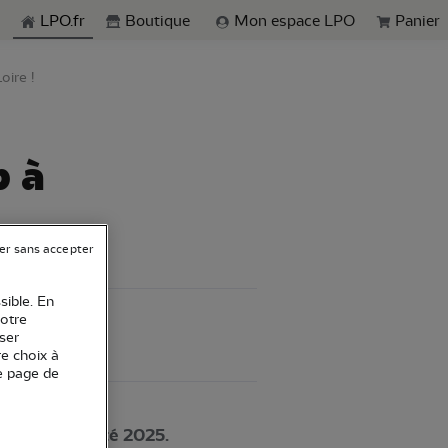
echerche
LPO.fr
Boutique
Mon espace LPO
Panier
oire !
p à
er sans accepter
sible. En
votre
ser
re choix à
e page de
n Région cet été 2025.