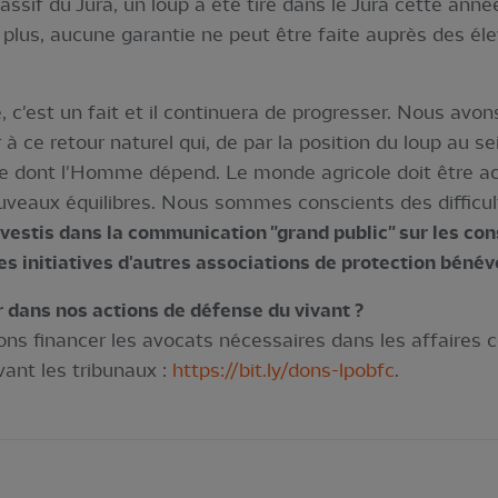
if du Jura, un loup a été tiré dans le Jura cette année,
plus, aucune garantie ne peut être faite auprès des éle
, c'est un fait et il continuera de progresser. Nous avon
 à ce retour naturel qui, de par la position du loup au 
re dont l'Homme dépend. Le monde agricole doit être a
ouveaux équilibres. Nous sommes conscients des difficult
estis dans la communication "grand public" sur les con
s initiatives d'autres associations de protection bénév
 dans nos actions de défense du vivant ?
ns financer les avocats nécessaires dans les affaires 
vant les tribunaux :
https://bit.ly/dons-lpobfc
.