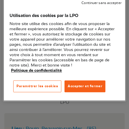
Continuer sans accepter
comptent les oiseaux d'eau (limicoles, oies et
canards) qui stationnent en baie de Bourgneuf
Utilisation des cookies par la LPO
(autour du passage du Gois).
Notre site utilise des cookies afin de vous proposer la
meilleure expérience possible. En cliquant sur « Accepter
et fermer », vous autorisez le stockage de cookies sur
votre appareil pour améliorer votre navigation sur nos
pages, nous permettre d’analyser l’utilisation du site et
ainsi contribuer à l’améliorer. Vous pourrez revenir sur
votre choix à tout moment en vous rendant sur
Paramétrer les cookies (accessible en bas de page de
notre site). Merci et bonne visite !
Politique de confidentialité
Paramétrer les cookies
Accepter et fermer
Chevalier gambette - Photo © Matthieu Vaslin -
LPO
Lieu :
Bouin, Beauvoir-sur-Mer... (85)