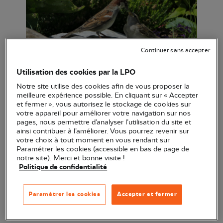
Continuer sans accepter
Utilisation des cookies par la LPO
Moineaux domestiques (Passer domesticus),
Notre site utilise des cookies afin de vous proposer la
nourrissage d'un juvénile © Marc Morel
meilleure expérience possible. En cliquant sur « Accepter
et fermer », vous autorisez le stockage de cookies sur
Notre Refuge LPO se situe à Doussard en Haute-
votre appareil pour améliorer votre navigation sur nos
pages, nous permettre d’analyser l’utilisation du site et
Savoie. Au début, il n'y avait qu'un petit cerisier
ainsi contribuer à l’améliorer. Vous pourrez revenir sur
planté sur un gazon de 200 mètres carré entouré
votre choix à tout moment en vous rendant sur
Paramétrer les cookies (accessible en bas de page de
d'une haie. Mais c'était beaucoup et largement
notre site). Merci et bonne visite !
suffisant pour pouvoir mener à bien notre projet de
Politique de confidentialité
créer un espace propice à l'accueil de la biodiversité
locale sous toutes ses formes.
Paramétrer les cookies
Accepter et fermer
A l'heure où l'urgence climatique et l'extinction