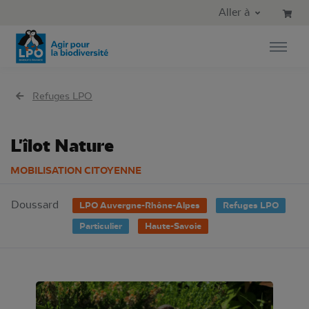
Aller au contenu principal
Aller au menu principal
Aller à
Aller à la recherche
Refuges LPO
L'îlot Nature
MOBILISATION CITOYENNE
Doussard
LPO Auvergne-Rhône-Alpes
Refuges LPO
Particulier
Haute-Savoie