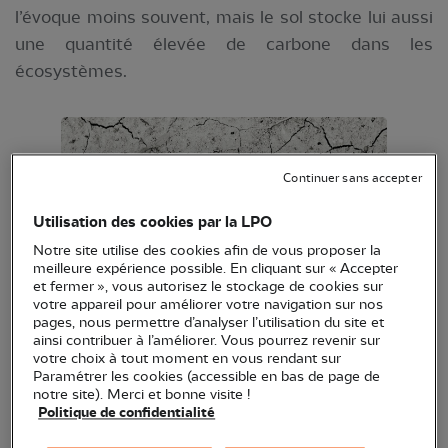
l’évoque moins souvent, mais le sol stocke lui aussi
une quantité élevée de carbone dans les
écosystèmes.
Continuer sans accepter
Utilisation des cookies par la LPO
Notre site utilise des cookies afin de vous proposer la
meilleure expérience possible. En cliquant sur « Accepter
et fermer », vous autorisez le stockage de cookies sur
votre appareil pour améliorer votre navigation sur nos
pages, nous permettre d’analyser l’utilisation du site et
ainsi contribuer à l’améliorer. Vous pourrez revenir sur
Plante sur un sol craquelé en raison de la
votre choix à tout moment en vous rendant sur
Paramétrer les cookies (accessible en bas de page de
sécheresse © Pixabay
notre site). Merci et bonne visite !
Le sol, important puits de carbone
Politique de confidentialité