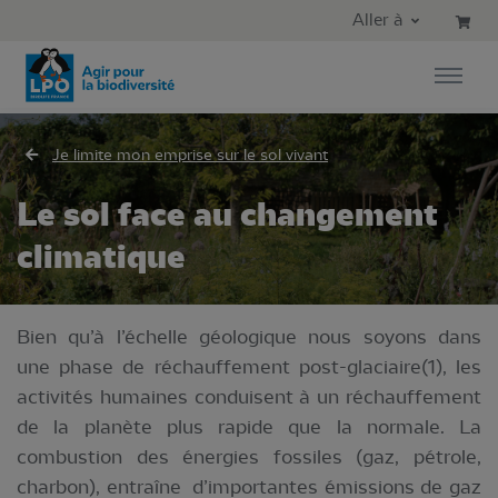
Aller au contenu principal
Aller au menu principal
Aller à
Aller à la recherche
Je limite mon emprise sur le sol vivant
Le sol face au changement
climatique
Bien qu’à l’échelle géologique nous soyons dans
une phase de réchauffement post-glaciaire(1), les
activités humaines conduisent à un réchauffement
de la planète plus rapide que la normale. La
combustion des énergies fossiles (gaz, pétrole,
charbon), entraîne d’importantes émissions de gaz