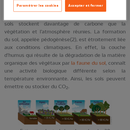
Le sol est la partie complexe de la croûte terrestre
Paramétrer les cookies
Accepter et fermer
où interfèrent les roches, l'atmosphère (siège du
climat) et le monde vivant. A l’échelle globale, les
sols stockent davantage de carbone que la
végétation et l’atmosphère réunies. La formation
du sol, appelée pédogénèse(2), est étroitement liée
aux conditions climatiques. En effet, la couche
d’humus qui résulte de la dégradation de la matière
organique des végétaux par
la faune du sol
,
connaît
une activité biologique différente selon la
température environnante. Ainsi, les sols peuvent
émettre ou stocker du CO
.
2