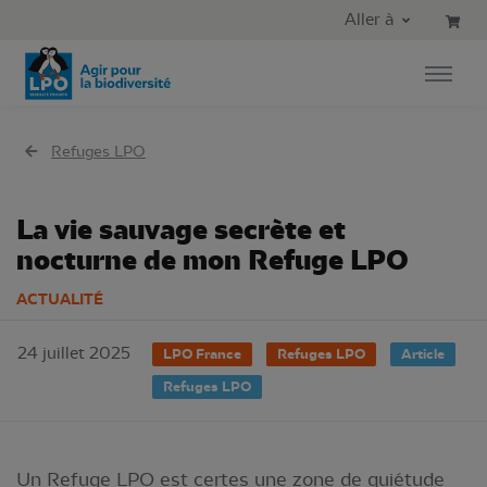
Aller au contenu principal
Aller au menu principal
Aller à
Aller à la recherche
Refuges LPO
La vie sauvage secrète et
nocturne de mon Refuge LPO
ACTUALITÉ
24 juillet 2025
LPO France
Refuges LPO
Article
Refuges LPO
Un Refuge LPO est certes une zone de quiétude