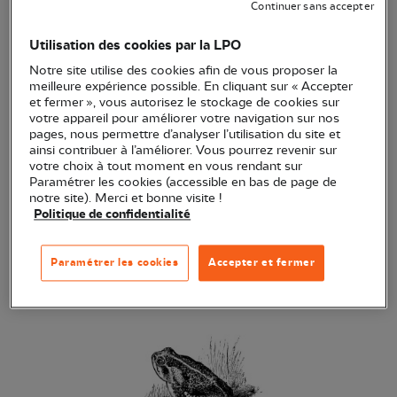
Continuer sans accepter
Animal nocturne
: animal principalement actif la
Utilisation des cookies par la LPO
nuit. Il est biologiquement adapté à vivre la nuit et
dispose de sens développés : ouïe, vision adaptée,
Notre site utilise des cookies afin de vous proposer la
meilleure expérience possible. En cliquant sur « Accepter
touché (ex vibrisse d'un chat)... lui permettant de
et fermer », vous autorisez le stockage de cookies sur
vivre dans l'obscurité en opposé à une vie diurne :
votre appareil pour améliorer votre navigation sur nos
pages, nous permettre d’analyser l’utilisation du site et
exemples : chouettes, hiboux, engoulevents,
ainsi contribuer à l’améliorer. Vous pourrez revenir sur
chauves-souris, hérisson d'Europe, crapauds,
votre choix à tout moment en vous rendant sur
Paramétrer les cookies (accessible en bas de page de
moustiques... Ces animaux nocturnes, qui peuvent
notre site). Merci et bonne visite !
à l'occasion s'observer de jour, bénéficient d'une
Politique de confidentialité
prolifération de proies la nuit et ont moins de
risques de se faire capturer par les prédateurs, car
Paramétrer les cookies
Accepter et fermer
ils sont moins visibles.