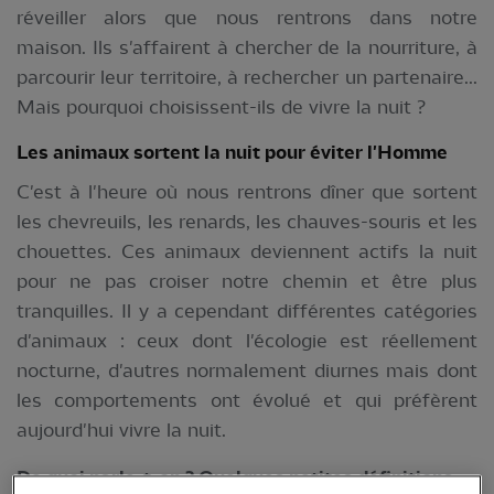
réveiller alors que nous rentrons dans notre
maison. Ils s'affairent à chercher de la nourriture, à
parcourir leur territoire, à rechercher un partenaire...
Mais pourquoi choisissent-ils de vivre la nuit ?
Les animaux sortent la nuit pour éviter l'Homme
C'est à l'heure où nous rentrons dîner que sortent
les chevreuils, les renards, les chauves-souris et les
chouettes. Ces animaux deviennent actifs la nuit
pour ne pas croiser notre chemin et être plus
tranquilles. Il y a cependant différentes catégories
d'animaux : ceux dont l'écologie est réellement
nocturne, d'autres normalement diurnes mais dont
les comportements ont évolué et qui préfèrent
aujourd'hui vivre la nuit.
De quoi parle-t-on ? Quelques petites définitions