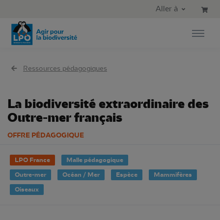
Aller au contenu principal
Aller au menu principal
Aller à
Aller à la recherche
Ressources pédagogiques
La biodiversité extraordinaire des
Outre-mer français
OFFRE PÉDAGOGIQUE
LPO France
Malle pédagogique
Outre-mer
Océan / Mer
Espèce
Mammifères
Oiseaux