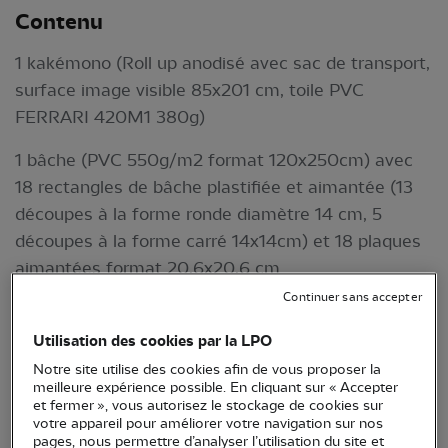
Contenu
1 kakémono (Roll up anodisé avec sac de transport,
surface image visible 85x201 cm, toile PVC
FERRARI 420M1 380g)
1 bâche (PVC 550g/m2 format 120x250cm) avec
18 rectangles de bâche plastifiée et aimantée (13
découpes à la forme ronde diamètre 14 cm, 5
découpes à la forme carré 14x14cm) et 18 plaques
aimantées format 20,6x20,6 cm
Continuer sans accepter
Vidéos à diffuser sur un écran (non fourni) :
https://www.lifebiodivom.fr/images/videos/
Utilisation des cookies par la LPO
Notre site utilise des cookies afin de vous proposer la
meilleure expérience possible. En cliquant sur « Accepter
et fermer », vous autorisez le stockage de cookies sur
votre appareil pour améliorer votre navigation sur nos
pages, nous permettre d’analyser l’utilisation du site et