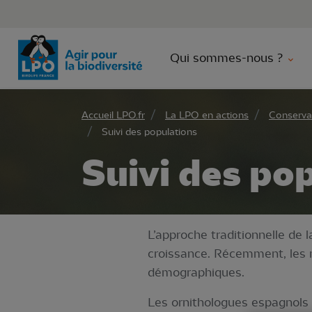
Aller 
Qui sommes-nous ?
Accueil LPO.fr
La LPO en actions
Conserva
Suivi des populations
Suivi des po
L’approche traditionnelle de 
croissance. Récemment, les 
démographiques.
Les ornithologues espagnols 