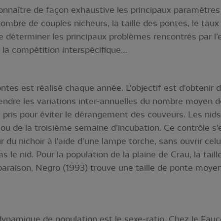
 connaître de façon exhaustive les principaux paramètres
nombre de couples nicheurs, la taille des pontes, le taux
de déterminer les principaux problèmes rencontrés par l’
 la compétition interspécifique…
pontes est réalisé chaque année. L'objectif est d'obtenir
dre les variations inter-annuelles du nombre moyen de 
ris pour éviter le dérangement des couveurs. Les nids
ou de la troisième semaine d’incubation. Ce contrôle s’
ur du nichoir à l'aide d'une lampe torche, sans ouvrir celui
s le nid. Pour la population de la plaine de Crau, la ta
araison, Negro (1993) trouve une taille de ponte moyen
namique de population est le sexe-ratio. Chez le Faucon