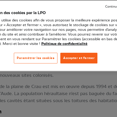
acteurs qui sont, pour les principaux, classés par ordre 
Continu
vie des juvéniles, la productivité moyenne, les fréquenc
on des cookies par la LPO
d’émigration et d’immigration sont également des para
 utilise des cookies afin de vous proposer la meilleure expérience pos
sur « Accepter et fermer », vous autorisez le stockage de cookies sur 
pour améliorer votre navigation sur nos pages, nous permettre d’analy
ion du site et ainsi contribuer à l’améliorer. Vous pourrez revenir sur vot
ographiques de la population (effectif, productivité, s
nt en vous rendant sur Paramétrer les cookies (accessible en bas d
és à partir des données du suivi de la reproduction et
). Merci et bonne visite !
Politique de confidentialité
pour objectif la localisation des sites de reproduction et
Paramétrer les cookies
Accepter et fermer
s nicheurs, du succès reproducteur et de la productivit
 occupés d’une année sur l’autre. Cependant, une pros
 nouveaux sites colonisés.
de la plaine de Crau est mis en œuvre depuis 1994 et d
l’Aude. La population héraultaise n’est pas baguée du fai
 les cavités étant situées sous les toitures des habitat
n