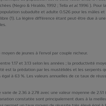
ichées (Negro & Hiraldo, 1992 ; Tella
et al.
1996 ). Pour l
 population subadulte et adulte 0.526 pour les mâles et 
libre (1). La légère différence étant peut-être due à une
les.
 moyen de jeunes à l’envol par couple nicheur.
 entre 1.17 et 3.13 selon les années ; la productivité mo
ivité est la prédation par les mustélidés et les serpents
 égal à 63 %. Les valeurs annuelles de ce taux de réuss
té varie de 2.36 à 2.78 avec une valeur moyenne de 2.51 (
 variation constatée sont principalement dues à la meille
 qui permet un taux moyen de réussite très élevé égal à