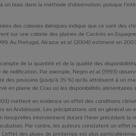
à un biais dans la méthode d’observation, puisque l’inté
.
ées des colonies ibériques indique que ce sont des chif
ent sur une colonie des plaines de Cacérès en Espagne
999. Au Portugal, Alcazar
et al.
(2004) estiment en 2003 
ompte de la quantité et de la qualité des disponibilités
e de nidification. Par exemple, Negro
et al.
(1993) observe
é des poussins (jusqu'à 35 %) qu'ils attribuent à un ma
é en plaine de Crau où les disponibilités alimentaires
3) mettent en évidence un effet des conditions climat
es en Andalousie. Les précipitations ont en général un ef
 lorsqu’elles interviennent durant l’hiver précédant la n
incubation. Par contre, les auteurs constatent un effet n
 L’effet des pluies de printemps est plus particulièremen