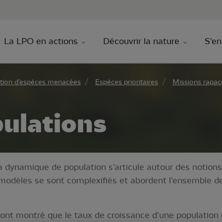
au contenu principal
Aller au menu principal
Aller à la r
La LPO en actions
Découvrir la nature
S'en
tion d'espèces menacées
Espèces prioritaires
Missions rapac
pulations
la dynamique de population s’articule autour des notions
modèles se sont complexifiés et abordent l’ensemble 
ont montré que le taux de croissance d'une population 