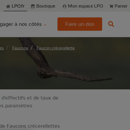
echerche
LPO.fr
Boutique
Mon espace LPO
Panier
gager à nos côtés
Faire un don
es
Faucons
Faucon crécerellette
 d’effectifs et de taux de
des paramètres
de Faucons crécerellettes