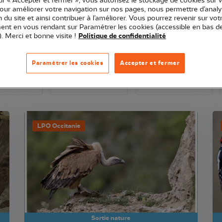
sur « Accepter et fermer », vous autorisez le stockage de cookies sur 
pour améliorer votre navigation sur nos pages, nous permettre d’analy
ion du site et ainsi contribuer à l’améliorer. Vous pourrez revenir sur vot
nt en vous rendant sur Paramétrer les cookies (accessible en bas d
). Merci et bonne visite !
Politique de confidentialité
affichent qu'après avoir re-cliqué sur la catégorie que vous venez de sélecti
Paramétrer les cookies
Accepter et fermer
LPO Occitanie
Sortie nature