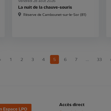
Vendredi 28 août 2026
La nuit de la chauve-souris
Réserve de Cambounet-sur-le-Sor (81)
(current)
«
1
2
3
4
5
6
7
…
33
Accès direct
n Espace LPO