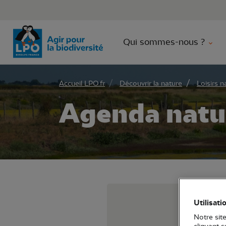
Aller 
Qui sommes-nous ?
Accueil LPO.fr
Découvrir la nature
Loisirs n
Agenda natu
Parcour
Utilisati
Notre site