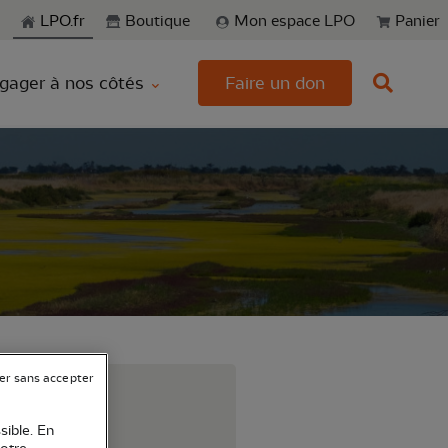
echerche
LPO.fr
Boutique
Mon espace LPO
Panier
gager à nos côtés
Faire un don
er sans accepter
 France.
sible. En