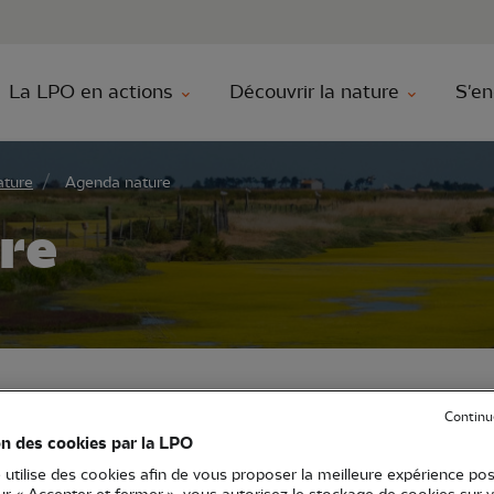
au contenu principal
Aller au menu principal
Aller à la r
La LPO en actions
Découvrir la nature
S'en
ature
Agenda nature
re
Continu
ez le programme de nos activités partout en
on des cookies par la LPO
 utilise des cookies afin de vous proposer la meilleure expérience pos
N'oubliez pas de filtrer !