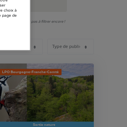
votre
ser
re choix à
e page de
onner. N'hésitez pas à filtrer encore !
LPO Bourgogne-Franche-Comté
Sortie nature