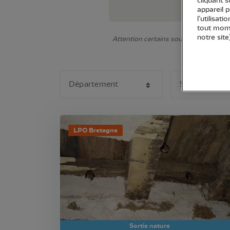
cliquant 
appareil 
l’utilisat
tout mome
notre site
Attention certains sous-éléments ne s'
LPO Bretagne
Sortie nature