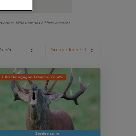
onner. N'hésitez pas à filtrer encore !
LPO Bourgogne-Franche-Comté
Sortie nature