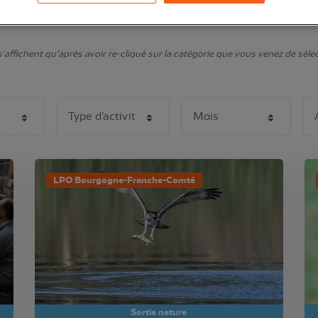
affichent qu'après avoir re-cliqué sur la catégorie que vous venez de sélecti
LPO Bourgogne-Franche-Comté
Sortie nature