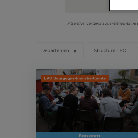
Attention certains sous-éléments ne s'
LPO Bourgogne-Franche-Comté
Rencontres