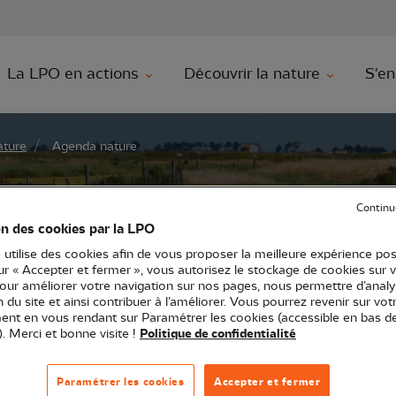
au contenu principal
Aller au menu principal
Aller à la r
La LPO en actions
Découvrir la nature
S'en
ature
Agenda nature
re
Continu
on des cookies par la LPO
 utilise des cookies afin de vous proposer la meilleure expérience pos
sur « Accepter et fermer », vous autorisez le stockage de cookies sur 
pour améliorer votre navigation sur nos pages, nous permettre d’analy
ion du site et ainsi contribuer à l’améliorer. Vous pourrez revenir sur vot
nt en vous rendant sur Paramétrer les cookies (accessible en bas d
). Merci et bonne visite !
Politique de confidentialité
ez le programme de nos activités partout en
Paramétrer les cookies
Accepter et fermer
N'oubliez pas de filtrer !