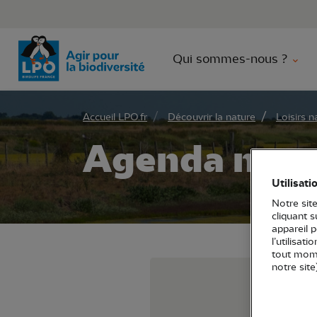
Aller 
Qui sommes-nous ?
Accueil LPO.fr
Découvrir la nature
Loisirs n
Agenda natu
Utilisati
Notre site
cliquant 
appareil 
l’utilisat
tout mome
notre site
Parcour