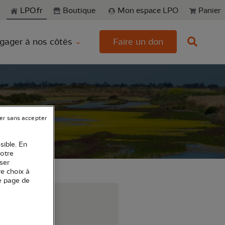
echerche
LPO.fr
Boutique
Mon espace LPO
Panier
gager à nos côtés
Faire un don
er sans accepter
sible. En
votre
ser
re choix à
e page de
 France.