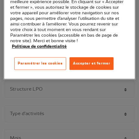
meilleure expérience possible. En cliquant sur « Accepter
et fermer », vous autorisez le stockage de cookies sur
votre appareil pour améliorer votre navigation sur nos
pages, nous permettre d’analyser l’utilisation du site et
Attention certains sous-éléments ne s'affichent qu'après avoir re-
ainsi contribuer à l’améliorer. Vous pourrez revenir sur
cliqué sur la catégorie que vous venez de sélectionner. N'hésitez pas
votre choix à tout moment en vous rendant sur
Paramétrer les cookies (accessible en bas de page de
à filtrer encore !
notre site). Merci et bonne visite !
Politique de confidentialité
Paramétrer les cookies
Accepter et fermer