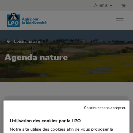
Aller au contenu principal
Aller au menu principal
Aller à
Aller à la recherche
Loisirs nature
Agenda nature
Parcourez le programme de nos
Continuer sans accepter
activités partout en France.
Utilisation des cookies par la LPO
N'oubliez pas de filtrer !
Notre site utilise des cookies afin de vous proposer la