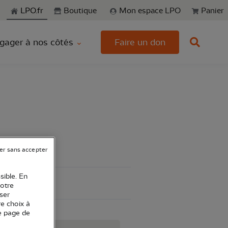
echerche
LPO.fr
Boutique
Mon espace LPO
Panier
gager à nos côtés
Faire un don
er sans accepter
sible. En
votre
ser
re choix à
e page de