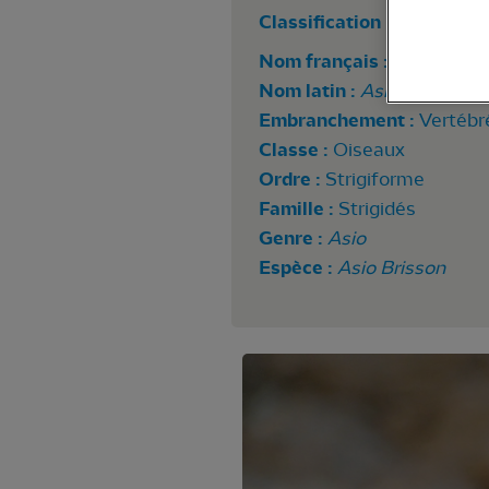
Classification
Nom français :
Hibou des 
Nom latin :
Asio flammeu
Embranchement :
Vertébr
Classe :
Oiseaux
Ordre :
Strigiforme
Famille :
Strigidés
Genre :
Asio
Espèce :
Asio Brisson