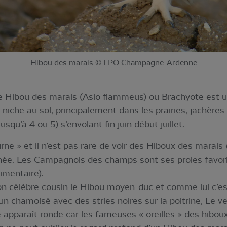
Hibou des marais © LPO Champagne-Ardenne
Hibou des marais (Asio flammeus) ou Brachyote est un 
l niche au sol, principalement dans les prairies, jachères
squ’à 4 ou 5) s’envolant fin juin début juillet.
ne » et il n’est pas rare de voir des Hiboux des marais e
rnée. Les Campagnols des champs sont ses proies favori
imentaire).
on célèbre cousin le Hibou moyen-duc et comme lui c’es
 chamoisé avec des stries noires sur la poitrine, Le ve
te apparaît ronde car les fameuses « oreilles » des hib