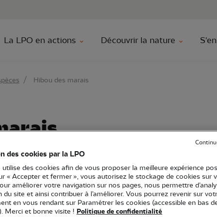
au contenu principal
Aller au menu principal
Aller à la r
La LPO en actions
Découvrir la nature
S'en
spèces
Hibou des marais
marais
Continu
on des cookies par la LPO
 utilise des cookies afin de vous proposer la meilleure expérience pos
aces
Rapaces nocturnes
sur « Accepter et fermer », vous autorisez le stockage de cookies sur 
pour améliorer votre navigation sur nos pages, nous permettre d’analy
ion du site et ainsi contribuer à l’améliorer. Vous pourrez revenir sur vot
nt en vous rendant sur Paramétrer les cookies (accessible en bas d
). Merci et bonne visite !
Politique de confidentialité