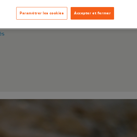
Paramétrer les cookies
Accepter et fermer
marais
s
és