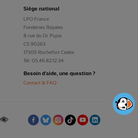
Siège national
LPO France
Fonderies Royales
8 rue du Dr Pujos
CS 90263
17305 Rochefort Cedex
Tél: 05.46.82.12.34
Besoin d'aide, une question ?
Contact & FAQ
Renforcer les contrastes