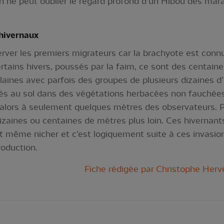
on ne peut oublier le regard profond d’un Hibou des mar
hivernaux
ver les premiers migrateurs car la brachyote est connu
rtains hivers, poussés par la faim, ce sont des centain
laines avec parfois des groupes de plusieurs dizaines d
osés au sol dans des végétations herbacées non fauchée
t alors à seulement quelques mètres des observateurs. P
aines ou centaines de mètres plus loin. Ces hivernants
nt même nicher et c’est logiquement suite à ces invasion
roduction.
Fiche rédigée par Christophe He