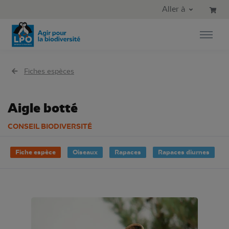
Aller au contenu principal
Aller au menu principal
Aller à
Aller à la recherche
Fiches espèces
Aigle botté
CONSEIL BIODIVERSITÉ
Fiche espèce
Oiseaux
Rapaces
Rapaces diurnes