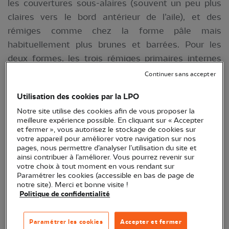
les couvertures sous-alaires (souvent un peu plus
claires vers le bord antérieur de l’aile), et des
rémiges comme chez la forme pâle mais
habituellement plus brunes et barrées. Pour les
deux formes, les trois rémiges primaires internes
sont plus claires et striées. Presque tous les
Continuer sans accepter
individus ont une petite tache blanche typique à
Utilisation des cookies par la LPO
l’avant de l’attache de l’aile, visible de face (
Le
Notre site utilise des cookies afin de vous proposer la
guide ornitho
, p.82, Mullarney K.
et al.
)
meilleure expérience possible. En cliquant sur « Accepter
et fermer », vous autorisez le stockage de cookies sur
Taille :
42-51 centimètres
votre appareil pour améliorer votre navigation sur nos
pages, nous permettre d’analyser l’utilisation du site et
Envergure :
113 à 138 centimètres
ainsi contribuer à l’améliorer. Vous pourrez revenir sur
votre choix à tout moment en vous rendant sur
Poids :
510-770 g pour le mâle ; 840 à 1250 g
Paramétrer les cookies (accessible en bas de page de
notre site). Merci et bonne visite !
pour la femelle
Politique de confidentialité
Paramétrer les cookies
Accepter et fermer