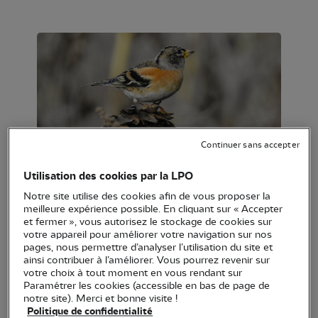
Continuer sans accepter
Pinson du Nord (Fringilla montifringilla) /
Utilisation des cookies par la LPO
Pixabay
Notre site utilise des cookies afin de vous proposer la
meilleure expérience possible. En cliquant sur « Accepter
et fermer », vous autorisez le stockage de cookies sur
votre appareil pour améliorer votre navigation sur nos
Nom anglais
: Brambling
pages, nous permettre d’analyser l’utilisation du site et
ainsi contribuer à l’améliorer. Vous pourrez revenir sur
Nom scientifique
:
Fringilla montifringilla
votre choix à tout moment en vous rendant sur
Paramétrer les cookies (accessible en bas de page de
Famille
: Fringillidae
notre site). Merci et bonne visite !
Politique de confidentialité