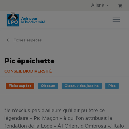
Aller au contenu principal
Aller au menu principal
Aller à
Aller à la recherche
Fiches espèces
Pic épeichette
CONSEIL BIODIVERSITÉ
Fiche espèce
Oiseaux
Oiseaux des jardins
Pics
"Je n'exclus pas d'ailleurs qu'il ait pu être ce
légendaire « Pic Maçon » à qui l'on attribuait la
fondation de la Loge « À l'Orient d'Ombrosa »." Italo