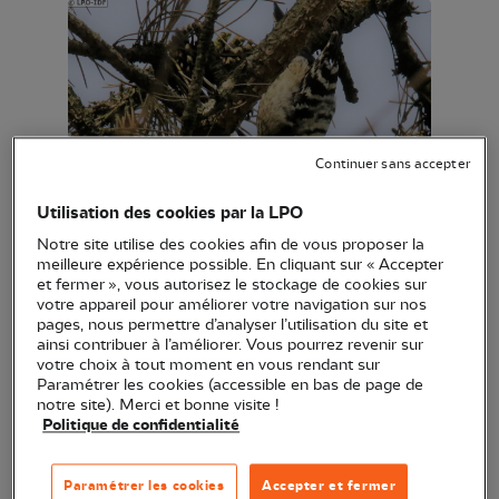
Continuer sans accepter
Utilisation des cookies par la LPO
Pic épeichette © A. Peresse / LPO-IDF
Notre site utilise des cookies afin de vous proposer la
meilleure expérience possible. En cliquant sur « Accepter
Hormis sa petite taille qui le distingue des autres
et fermer », vous autorisez le stockage de cookies sur
pics, l’Épeichette se différencie du Pic épeiche et
votre appareil pour améliorer votre navigation sur nos
pages, nous permettre d’analyser l’utilisation du site et
du Pic mar par la couleur. De ces trois pics noir et
ainsi contribuer à l’améliorer. Vous pourrez revenir sur
blanc, c'est celui qui porte le moins de rouge : le
votre choix à tout moment en vous rendant sur
Paramétrer les cookies (accessible en bas de page de
mâle n’en a que sur la tête.
notre site). Merci et bonne visite !
Politique de confidentialité
Oiseau de milieu forestier, le Pic épeichette
fréquente les boisements d’arbres à feuilles
Paramétrer les cookies
Accepter et fermer