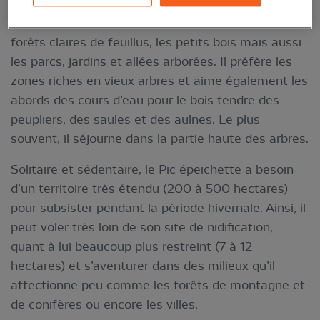
caduques mais évite les massifs de conifères et
les zones de montagne pour nicher. Il habite les
forêts claires de feuillus, les petits bois mais aussi
les parcs, jardins et allées arborées. Il préfère les
zones riches en vieux arbres et aime également les
abords des cours d’eau pour le bois tendre des
peupliers, des saules et des aulnes. Le plus
souvent, il séjourne dans la partie haute des arbres.
Solitaire et sédentaire, le Pic épeichette a besoin
d’un territoire très étendu (200 à 500 hectares)
pour subsister pendant la période hivernale. Ainsi, il
peut voler très loin de son site de nidification,
quant à lui beaucoup plus restreint (7 à 12
hectares) et s’aventurer dans des milieux qu’il
affectionne peu comme les forêts de montagne et
de conifères ou encore les villes.