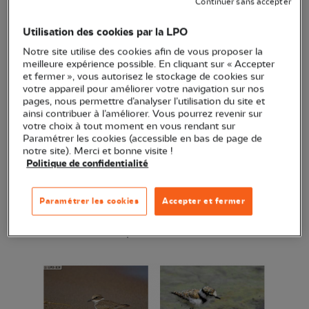
Continuer sans accepter
Utilisation des cookies par la LPO
Notre site utilise des cookies afin de vous proposer la
Petit Gravelot mâle en plumage nuptial ©
meilleure expérience possible. En cliquant sur « Accepter
Dessin de François Desbordes / LPO IDF
et fermer », vous autorisez le stockage de cookies sur
Le juvénile devra attendre l’âge adulte pour se
votre appareil pour améliorer votre navigation sur nos
pages, nous permettre d’analyser l’utilisation du site et
parer des belles couleurs de ses parents : pour
ainsi contribuer à l’améliorer. Vous pourrez revenir sur
l’instant il est assez terne et peu reconnaissable.
votre choix à tout moment en vous rendant sur
Paramétrer les cookies (accessible en bas de page de
notre site). Merci et bonne visite !
Le poussin possède les mêmes caractéristiques
Politique de confidentialité
que l’adulte, disons en puissance car il est
recouvert non de plumes mais d’un duvet hirsute. Il
Paramétrer les cookies
Accepter et fermer
est totalement craquant – on dirait un shadok...-
comme le montre la photo ci-dessous !