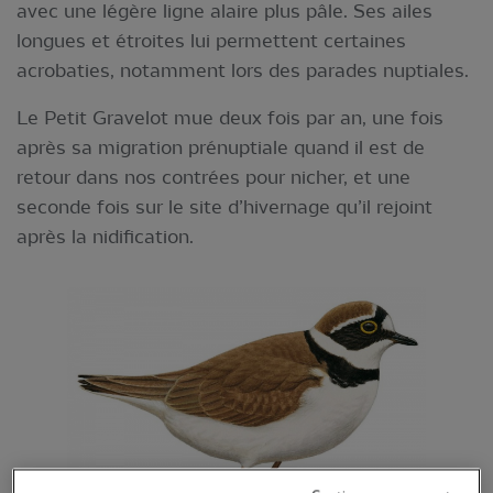
avec une légère ligne alaire plus pâle. Ses ailes
longues et étroites lui permettent certaines
acrobaties, notamment lors des parades nuptiales.
Le Petit Gravelot mue deux fois par an, une fois
après sa migration prénuptiale quand il est de
retour dans nos contrées pour nicher, et une
seconde fois sur le site d’hivernage qu’il rejoint
après la nidification.