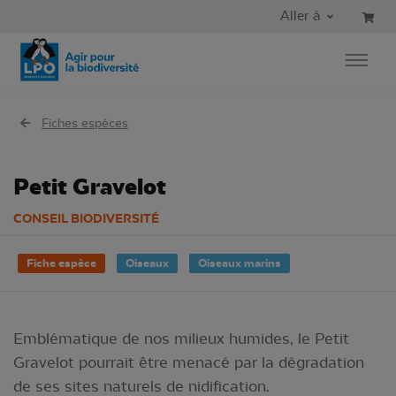
Aller au contenu principal
Aller au menu principal
Aller à
Aller à la recherche
Fiches espèces
Petit Gravelot
CONSEIL BIODIVERSITÉ
Fiche espèce
Oiseaux
Oiseaux marins
Emblématique de nos milieux humides, le Petit
Gravelot pourrait être menacé par la dégradation
de ses sites naturels de nidification.